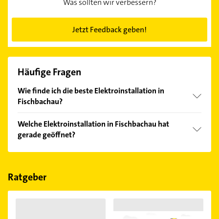
Was sollten wir verbessern?
Jetzt Feedback geben!
Häufige Fragen
Wie finde ich die beste Elektroinstallation in
Fischbachau?
Vergleichen Sie alle Anbieter anhand echter
Welche Elektroinstallation in Fischbachau hat
Kundenmeinungen und profitieren Sie von den
gerade geöffnet?
Empfehlungen. Die Suchergebnisse können Sie sich
einfach nach
Bewertungen
sortiert anzeigen lassen.
Im Anbieter-Bereich finden Sie alle
Öffnungszeiten
.
Bitte beachten Sie, dass diese an Sonn- und
Feiertagen abweichen können.
Ratgeber