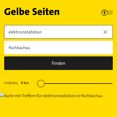
Finden
Umkreis:
0
km