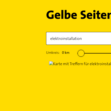
Umkreis:
0
km