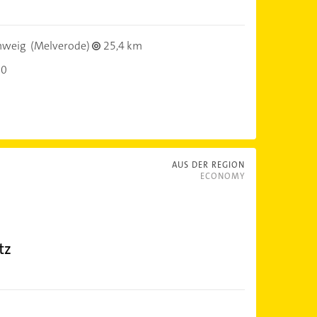
hweig
(Melverode)
25,4 km
30
AUS DER REGION
ECONOMY
tz