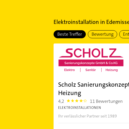
Elektroinstallation
in
Edemiss
Beste Treffer
Bewertung
En
Scholz Sanierungskonzept
Heizung
4,2
11 Bewertungen
4.2000003
ELEKTROINSTALLATIONEN
Ihr verlässlicher Partner seit 1989