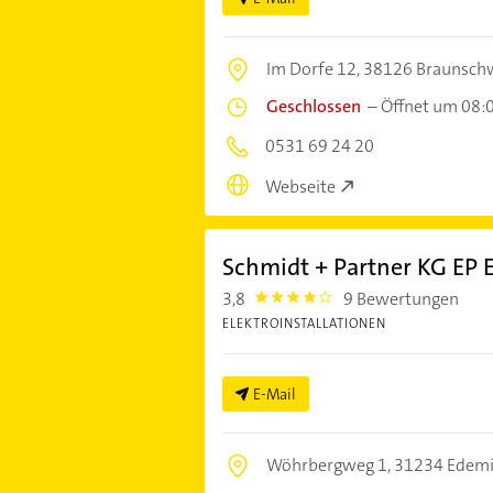
Im Dorfe 12,
38126 Braunsch
Geschlossen
–
Öffnet um 08:
0531 69 24 20
Webseite
Schmidt + Partner KG EP E
3,8
9 Bewertungen
3.8
ELEKTROINSTALLATIONEN
E-Mail
Wöhrbergweg 1,
31234 Edemi