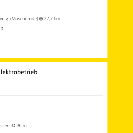
weig
(Mascherode)
27,7 km
00
lektrobetrieb
ssen
90 m