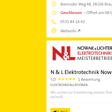
Bienroder Weg 48,
38106 Bra
Geschlossen
–
Öffnet um 08:
0531 84 16 42
Webseite
N & L Elektrotechnik No
5,0
1 Bewertung
5.0
ELEKTROINSTALLATIONEN
Wir suchen zur Erweiterung unseres Tea
(w/m/d)
E-Mail