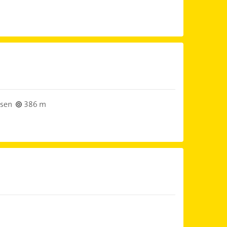
sen
386 m