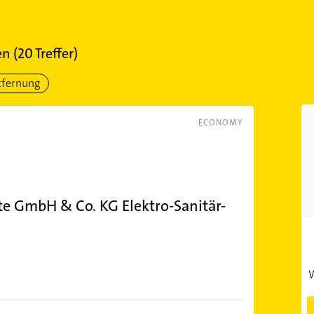
en
(
20
Treffer)
tfernung
ECONOMY
e GmbH & Co. KG Elektro-Sanitär-
W