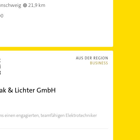
unschweig
21,9 km
00
AUS DER REGION
BUSINESS
wak & Lichter GmbH
ms einen engagierten, teamfähigen Elektrotechniker