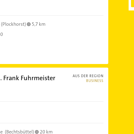
(Plockhorst)
5,7 km
30
h. Frank Fuhrmeister
AUS DER REGION
BUSINESS
ne
(Bechtsbüttel)
20 km