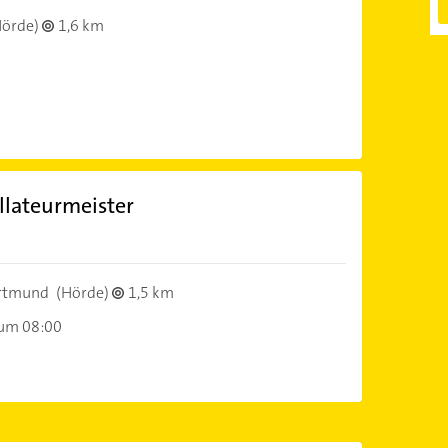
örde)
1,6 km
allateurmeister
rtmund
(Hörde)
1,5 km
 um 08:00