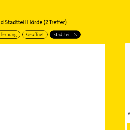
 Stadtteil Hörde
(
2
Treffer)
tfernung
Geöffnet
Stadtteil
W