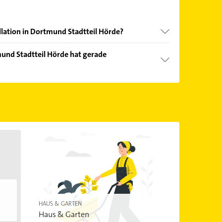
allation in Dortmund Stadtteil Hörde?
nd echter Kundenmeinungen und profitieren Sie
mund Stadtteil Hörde hat gerade
ebnisse können Sie sich einfach nach
en.
Öffnungszeiten
. Bitte beachten Sie, dass diese an
önnen.
HAUS & GARTEN
Haus & Garten