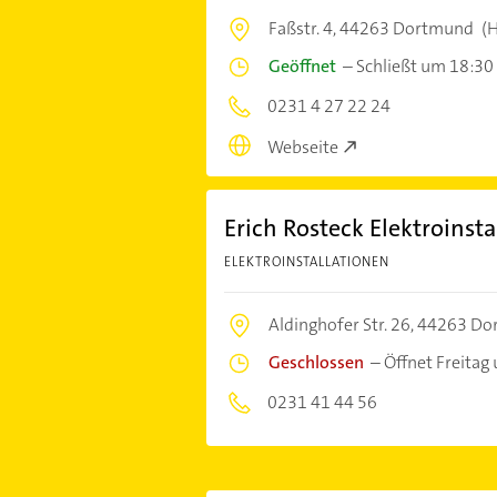
Faßstr. 4,
44263 Dortmund
(H
Geöffnet
–
Schließt um 18:30
0231 4 27 22 24
Webseite
Erich Rosteck Elektroinst
ELEKTROINSTALLATIONEN
Aldinghofer Str. 26,
44263 Do
Geschlossen
–
Öffnet Freitag
0231 41 44 56