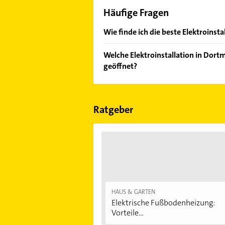
Häufige Fragen
Wie finde ich die beste Elektroinst
Vergleichen Sie alle Anbieter anha
Welche Elektroinstallation in Dort
von den Empfehlungen. Die Sucherg
geöffnet?
Bewertungen
sortiert anzeigen lass
Im Anbieter-Bereich finden Sie alle
Sonn- und Feiertagen abweichen k
Ratgeber
HAUS & GARTEN
Elektrische Fußbodenheizung:
Vorteile...