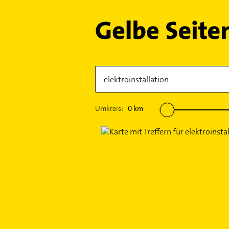
Umkreis:
0
km