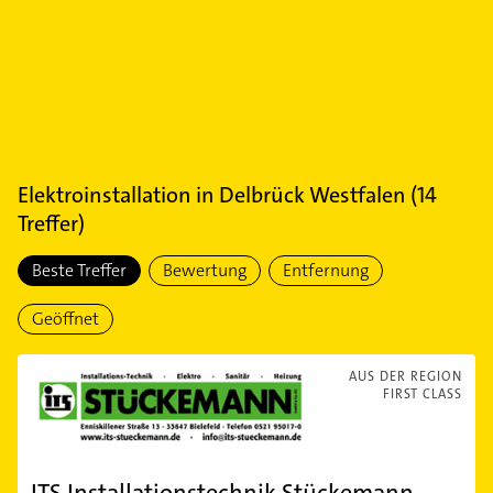
Elektroinstallation
in
Delbrück Westfalen
(
14
Treffer)
Beste Treffer
Bewertung
Entfernung
Geöffnet
AUS DER REGION
FIRST CLASS
ITS Installationstechnik Stückemann