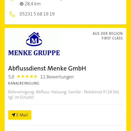
28,4 km
05231 5 68 19 19
AUS DER REGION
FIRST CLASS
Abflussdienst Menke GmbH
5,0
11 Bewertungen
5.0
KANALREINIGUNG
Rohrreinigung- Abfluss- Heizung- Sanitär - Notdienst !!! 24 Std.
tgl. im Einsatz!
E-Mail