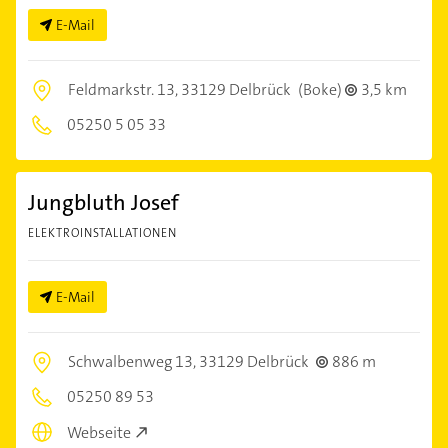
E-Mail
Feldmarkstr. 13,
33129 Delbrück
(Boke)
3,5 km
05250 5 05 33
Jungbluth Josef
ELEKTROINSTALLATIONEN
E-Mail
Schwalbenweg 13,
33129 Delbrück
886 m
05250 89 53
Webseite