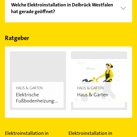
Vergleichen Sie alle Anbieter anhand echter
Welche Elektroinstallation in Delbrück Westfalen
Kundenmeinungen und profitieren Sie von den
hat gerade geöffnet?
Empfehlungen. Die Suchergebnisse können Sie sich
einfach nach
Bewertungen
sortiert anzeigen lassen.
Im Anbieter-Bereich finden Sie alle
Öffnungszeiten
.
Bitte beachten Sie, dass diese an Sonn- und
Feiertagen abweichen können.
Ratgeber
HAUS & GARTEN
HAUS & GARTEN
Elektrische
Haus & Garten
Fußbodenheizung:
Vorteile...
Elektroinstallation in
Elektroinstallation in