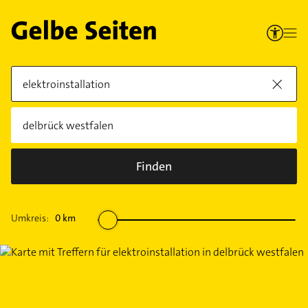
Finden
Umkreis:
0
km