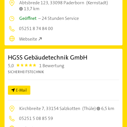
Abtsbrede 123,
33098 Paderborn
(Kernstadt)
13,7 km
Geöffnet
–
24 Stunden Service
05251 8 74 84 00
Webseite
HGSS Gebäudetechnik GmbH
5,0
1 Bewertung
5.0
SICHERHEITSTECHNIK
E-Mail
Kirchbreite 7,
33154 Salzkotten
(Thüle)
6,5 km
05251 5 08 85 59