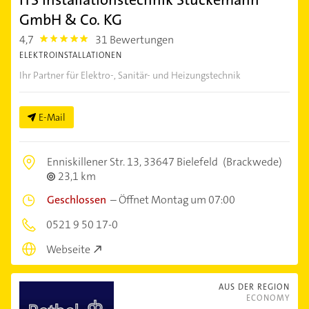
GmbH & Co. KG
4,7
31 Bewertungen
4.7000003
ELEKTROINSTALLATIONEN
Ihr Partner für Elektro-, Sanitär- und Heizungstechnik
E-Mail
Enniskillener Str. 13,
33647 Bielefeld
(Brackwede)
23,1 km
Geschlossen
–
Öffnet Montag um 07:00
0521 9 50 17-0
Webseite
AUS DER REGION
ECONOMY