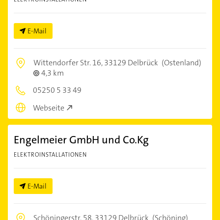
E-Mail
Wittendorfer Str. 16,
33129 Delbrück
(Ostenland)
4,3 km
05250 5 33 49
Webseite
Engelmeier GmbH und Co.Kg
ELEKTROINSTALLATIONEN
E-Mail
Schöningerstr. 58,
33129 Delbrück
(Schöning)