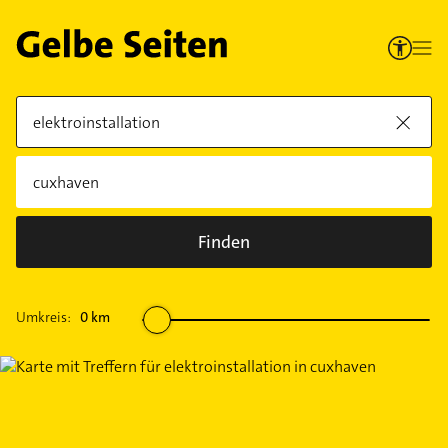
Finden
Umkreis:
0
km