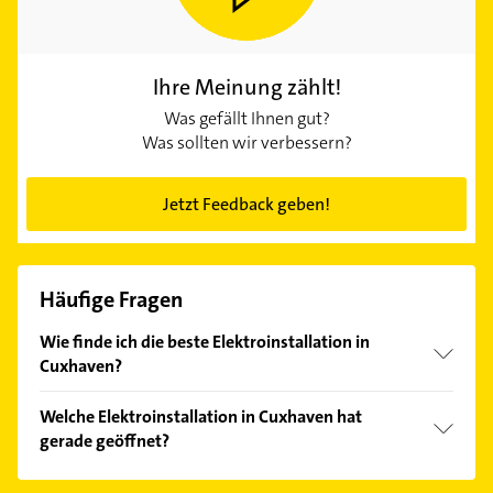
Ihre Meinung zählt!
Was gefällt Ihnen gut?
Was sollten wir verbessern?
Jetzt Feedback geben!
Häufige Fragen
Wie finde ich die beste Elektroinstallation in
Cuxhaven?
Vergleichen Sie alle Anbieter anhand echter
Welche Elektroinstallation in Cuxhaven hat
Kundenmeinungen und profitieren Sie von den
gerade geöffnet?
Empfehlungen. Die Suchergebnisse können Sie sich
einfach nach
Bewertungen
sortiert anzeigen lassen.
Im Anbieter-Bereich finden Sie alle
Öffnungszeiten
.