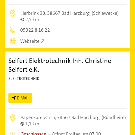
Herbrink 33,
38667 Bad Harzburg
(Schlewecke)
2,5 km
05322 8 16 22
Webseite
Seifert Elektrotechnik Inh. Christine
Seifert e.K.
ELEKTROTECHNIK
E-Mail
Papenkampstr. 5,
38667 Bad Harzburg
(Bündheim)
1,1 km
Geschlossen
–
Öffnet Freitag um 07:00