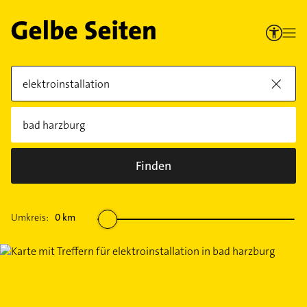
Finden
Umkreis:
0
km