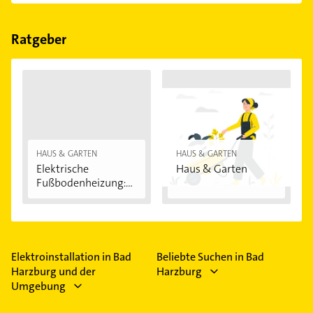
einfach nach
Bewertungen
sortiert anzeigen lassen.
Im Anbieter-Bereich finden Sie alle
Öffnungszeiten
.
Bitte beachten Sie, dass diese an Sonn- und
Feiertagen abweichen können.
Ratgeber
HAUS & GARTEN
HAUS & GARTEN
Elektrische
Haus & Garten
Fußbodenheizung:
Vorteile...
Elektroinstallation in Bad
Beliebte Suchen in Bad
Harzburg und der
Harzburg
Umgebung