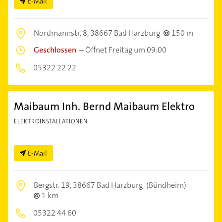
E-Mail
Nordmannstr. 8,
38667 Bad Harzburg
150 m
Geschlossen
–
Öffnet Freitag um 09:00
05322 22 22
Maibaum Inh. Bernd Maibaum Elektro
ELEKTROINSTALLATIONEN
E-Mail
Bergstr. 19,
38667 Bad Harzburg
(Bündheim)
1 km
05322 44 60