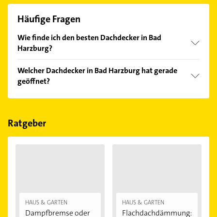
Häufige Fragen
Wie finde ich den besten Dachdecker in Bad
Harzburg?
Vergleichen Sie alle Anbieter anhand echter
Welcher Dachdecker in Bad Harzburg hat gerade
Kundenmeinungen und profitieren Sie von den
geöffnet?
Empfehlungen. Die Suchergebnisse können Sie sich
einfach nach
Bewertungen
sortiert anzeigen lassen.
Im Anbieter-Bereich finden Sie alle
Öffnungszeiten
.
Bitte beachten Sie, dass diese an Sonn- und
Feiertagen abweichen können.
Ratgeber
HAUS & GARTEN
HAUS & GARTEN
Dampfbremse oder
Flachdachdämmung: