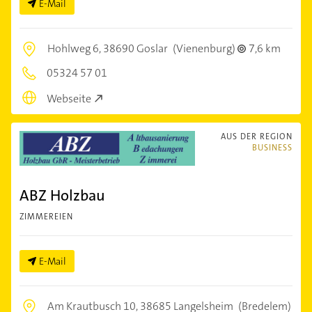
E-Mail
Hohlweg 6,
38690 Goslar
(Vienenburg)
7,6 km
05324 57 01
Webseite
AUS DER REGION
BUSINESS
ABZ Holzbau
ZIMMEREIEN
E-Mail
Am Krautbusch 10,
38685 Langelsheim
(Bredelem)