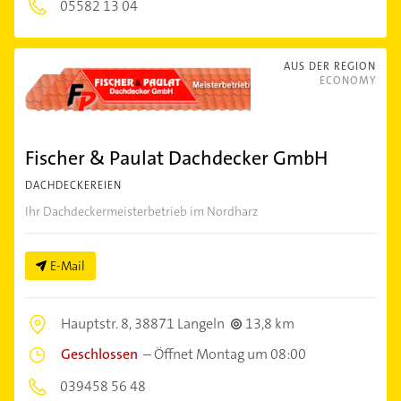
05582 13 04
AUS DER REGION
ECONOMY
Fischer & Paulat Dachdecker GmbH
DACHDECKEREIEN
Ihr Dachdeckermeisterbetrieb im Nordharz
E-Mail
Hauptstr. 8,
38871 Langeln
13,8 km
Geschlossen
–
Öffnet Montag um 08:00
039458 56 48