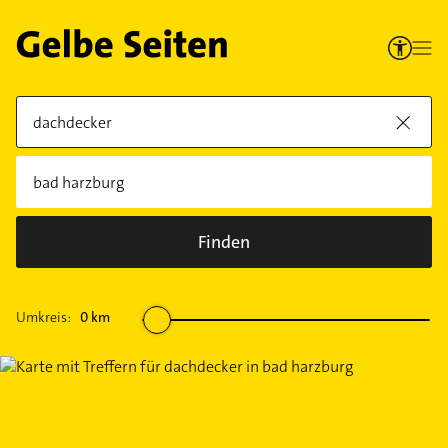
Finden
Umkreis:
0
km