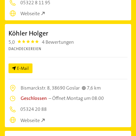
05322 8 11 95
Webseite
Köhler Holger
5,0
4 Bewertungen
5.0
DACHDECKEREIEN
E-Mail
Bismarckstr. 8,
38690 Goslar
7,6 km
Geschlossen
–
Öffnet Montag um 08:00
05324 20 88
Webseite