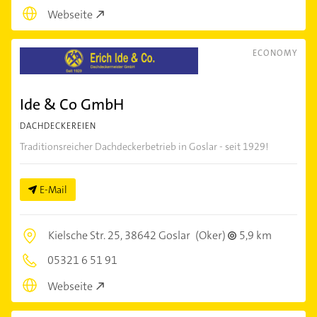
Webseite
ECONOMY
Ide & Co GmbH
DACHDECKEREIEN
Traditionsreicher Dachdeckerbetrieb in Goslar - seit 1929!
E-Mail
Kielsche Str. 25,
38642 Goslar
(Oker)
5,9 km
05321 6 51 91
Webseite