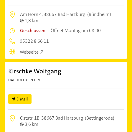
Am Horn 4,
38667 Bad Harzburg
(Bündheim)
1,8 km
Geschlossen
–
Öffnet Montag um 08:00
05322 8 66 11
Webseite
Kirschke Wolfgang
DACHDECKEREIEN
E-Mail
Oststr. 1B,
38667 Bad Harzburg
(Bettingerode)
3,6 km