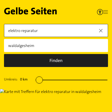
Finden
Umkreis:
0
km