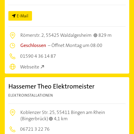
E-Mail
Römerstr. 2,
55425 Waldalgesheim
829 m
Geschlossen
–
Öffnet Montag um 08:00
01590 4 36 14 87
Webseite
Hassemer Theo Elektromeister
ELEKTROINSTALLATIONEN
Koblenzer Str. 25,
55411 Bingen am Rhein
(Bingerbrück)
4,1 km
06721 3 22 76