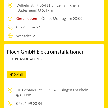
Wilhelmstr. 7,
55411 Bingen am Rhein
(Büdesheim)
5,4 km
Geschlossen
–
Öffnet Montag um 08:00
06721 1 54 67
Webseite
Ploch GmbH Elektroinstallationen
ELEKTROINSTALLATIONEN
E-Mail
Dr.-Gebauer-Str. 80,
55411 Bingen am Rhein
6,1 km
06721 99 00 34