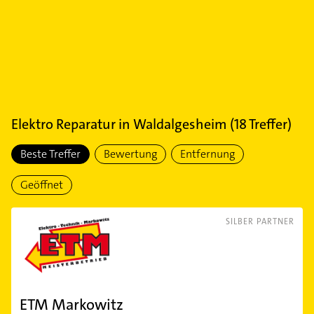
Elektro Reparatur
in
Waldalgesheim
(
18
Treffer)
Beste Treffer
Bewertung
Entfernung
Geöffnet
SILBER PARTNER
ETM Markowitz