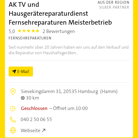
AK TV und
AUS DER REGION
SILBER PARTNER
Hausgerätereparaturdienst
Fernsehreparaturen Meisterbetrieb
5,0
2 Bewertungen
5.0
FERNSEHREPARATUREN
Seit nunmehr über 20 Jahren haben wir uns auf den Verkauf und
die Reparatur von Haushaltsgeräten...
E-Mail
Sievekingdamm 31,
20535 Hamburg
(Hamm)
30 km
Geschlossen
–
Öffnet um 10:00
040 2 50 06 55
Webseite