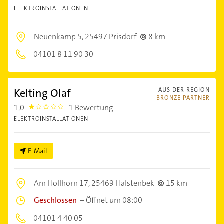
ELEKTROINSTALLATIONEN
Neuenkamp 5,
25497 Prisdorf
8 km
04101 8 11 90 30
Kelting Olaf
AUS DER REGION
BRONZE PARTNER
1,0
1 Bewertung
1.0
ELEKTROINSTALLATIONEN
E-Mail
Am Hollhorn 17,
25469 Halstenbek
15 km
Geschlossen
–
Öffnet um 08:00
04101 4 40 05