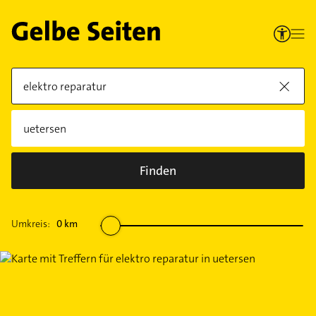
Finden
Umkreis:
0
km