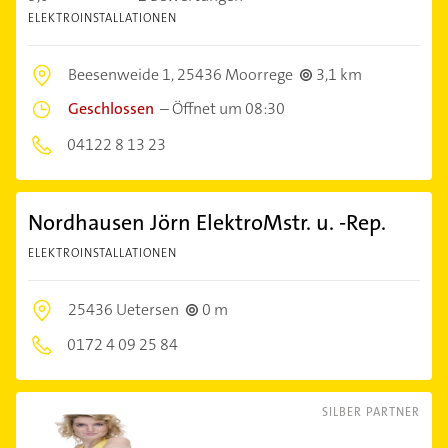
ELEKTROINSTALLATIONEN
Beesenweide 1,
25436 Moorrege
3,1 km
Geschlossen
–
Öffnet um 08:30
04122 8 13 23
Nordhausen Jörn ElektroMstr. u. -Rep.
ELEKTROINSTALLATIONEN
25436 Uetersen
0 m
0172 4 09 25 84
SILBER PARTNER