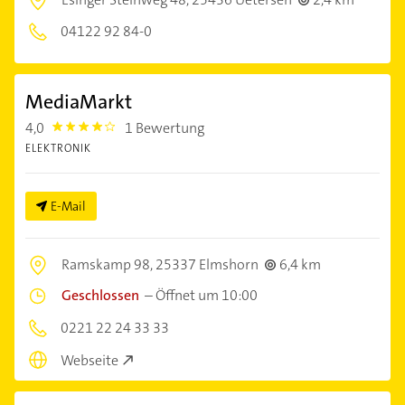
04122 92 84-0
MediaMarkt
4,0
1 Bewertung
4.0
ELEKTRONIK
E-Mail
Ramskamp 98,
25337 Elmshorn
6,4 km
Geschlossen
–
Öffnet um 10:00
0221 22 24 33 33
Webseite