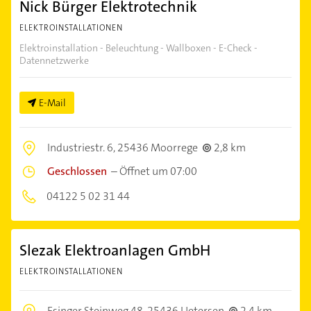
Nick Bürger Elektrotechnik
ELEKTROINSTALLATIONEN
Elektroinstallation - Beleuchtung - Wallboxen - E-Check -
Datennetzwerke
E-Mail
Industriestr. 6,
25436 Moorrege
2,8 km
Geschlossen
–
Öffnet um 07:00
04122 5 02 31 44
Slezak Elektroanlagen GmbH
ELEKTROINSTALLATIONEN
Esinger Steinweg 48,
25436 Uetersen
2,4 km