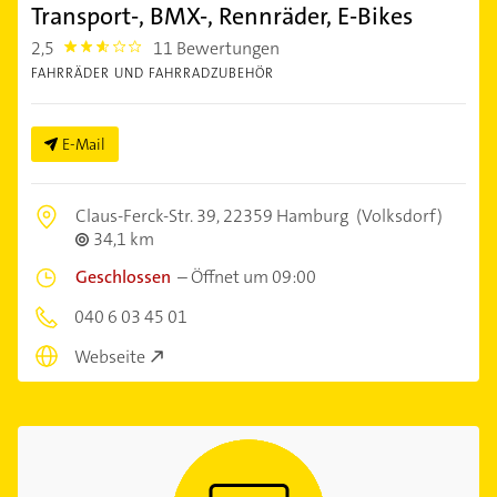
Transport-, BMX-, Rennräder, E-Bikes
2,5
11 Bewertungen
2.5
FAHRRÄDER UND FAHRRADZUBEHÖR
E-Mail
Claus-Ferck-Str. 39,
22359 Hamburg
(Volksdorf)
34,1 km
Geschlossen
–
Öffnet um 09:00
040 6 03 45 01
Webseite