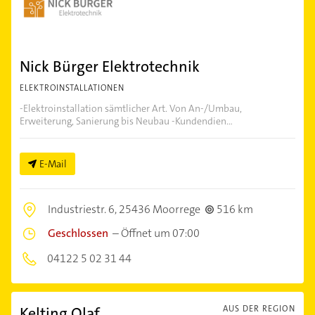
Nick Bürger Elektrotechnik
ELEKTROINSTALLATIONEN
-Elektroinstallation sämtlicher Art. Von An-/Umbau,
Erweiterung, Sanierung bis Neubau -Kundendien...
E-Mail
Industriestr. 6,
25436 Moorrege
516 km
Geschlossen
–
Öffnet um 07:00
04122 5 02 31 44
Kelting Olaf
AUS DER REGION