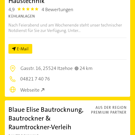
Haustechnik
4,9
4 Bewertungen
4.9
KÜHLANLAGEN
Nach Feierabend und am Wochenende steht unser technischer
Notdienst für Sie zur Verfügung. Unter...
E-Mail
Gasstr. 16,
25524 Itzehoe
24 km
04821 7 40 76
Webseite
Blaue Elise Bautrocknung,
AUS DER REGION
PREMIUM PARTNER
Bautrockner &
Raumtrockner-Verleih