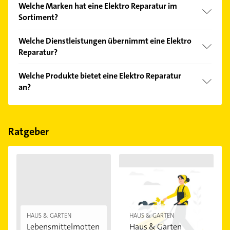
Welche Marken hat eine Elektro Reparatur im
Bitte beachten Sie, dass diese an Sonn- und
Sortiment?
Feiertagen abweichen können.
Die Elektro Reparatur verkauft Marken wie Miele,
Welche Dienstleistungen übernimmt eine Elektro
Siemens, Abus und Bosch.
Reparatur?
Folgende Leistungen werden angeboten:
Welche Produkte bietet eine Elektro Reparatur
Elektrikerarbeiten, Elektrogeräteinstallation,
an?
Kabelverlegung, elektrische Installationen und
Elektroinstallationen.
Das Angebot umfasst unter anderem
Antennenanlagen, Satellitenanlagen, Alarmanlagen,
Elektroinstallationen und Elektrotechnik.
Ratgeber
HAUS & GARTEN
HAUS & GARTEN
Lebensmittelmotten
Haus & Garten