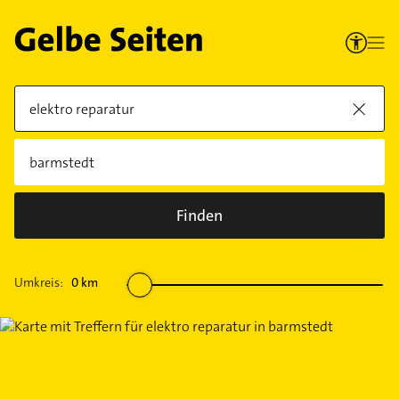
Finden
Umkreis:
0
km