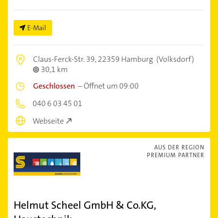
E-Mail
Claus-Ferck-Str. 39,
22359 Hamburg
(Volksdorf)
30,1 km
Geschlossen
–
Öffnet um 09:00
040 6 03 45 01
Webseite
AUS DER REGION
PREMIUM PARTNER
Helmut Scheel GmbH & Co.KG,