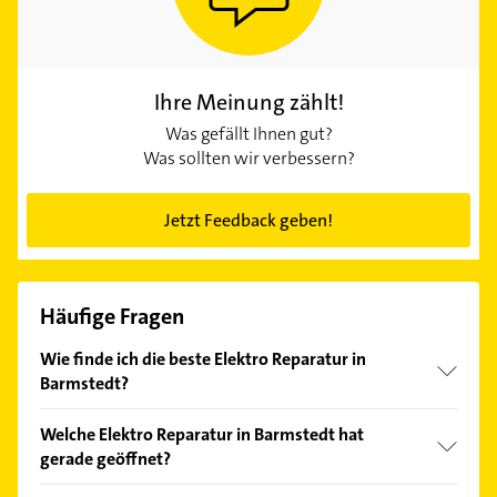
Ihre Meinung zählt!
Was gefällt Ihnen gut?
Was sollten wir verbessern?
Jetzt Feedback geben!
Häufige Fragen
Wie finde ich die beste Elektro Reparatur in
Barmstedt?
Vergleichen Sie alle Anbieter anhand echter
Welche Elektro Reparatur in Barmstedt hat
Kundenmeinungen und profitieren Sie von den
gerade geöffnet?
Empfehlungen. Die Suchergebnisse können Sie sich
einfach nach
Bewertungen
sortiert anzeigen lassen.
Im Anbieter-Bereich finden Sie alle
Öffnungszeiten
.