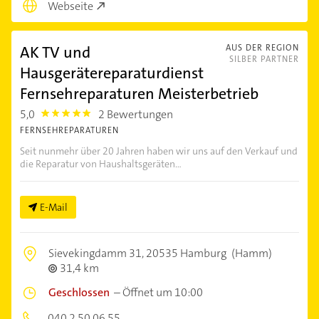
Webseite
AK TV und
AUS DER REGION
SILBER PARTNER
Hausgerätereparaturdienst
Fernsehreparaturen Meisterbetrieb
5,0
2 Bewertungen
5.0
FERNSEHREPARATUREN
Seit nunmehr über 20 Jahren haben wir uns auf den Verkauf und
die Reparatur von Haushaltsgeräten...
E-Mail
Sievekingdamm 31,
20535 Hamburg
(Hamm)
31,4 km
Geschlossen
–
Öffnet um 10:00
040 2 50 06 55