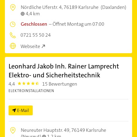
Nördliche Uferstr. 4,
76189 Karlsruhe
(Daxlanden)
4,4 km
Geschlossen
–
Öffnet Montag um 07:00
0721 55 50 24
Webseite
Leonhard Jakob Inh. Rainer Lamprecht
Elektro- und Sicherheitstechnik
4,4
15 Bewertungen
4.4
ELEKTROINSTALLATIONEN
E-Mail
Neureuter Hauptstr. 49,
76149 Karlsruhe
(Neureut)
1,2 km