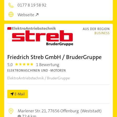
0177 8 19 58 92
Webseite
AUS DER REGION
BUSINESS
Friedrich Streb GmbH / BruderGruppe
5,0
1 Bewertung
5.0
ELEKTROMASCHINEN UND -MOTOREN
ElektroAntriebstechnik / BruderGruppe
E-Mail
Marlener Str. 21,
77656 Offenburg
(Weststadt)
72,4 km