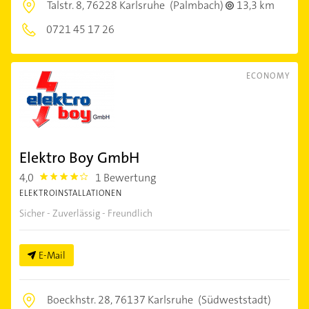
Talstr. 8,
76228 Karlsruhe
(Palmbach)
13,3 km
0721 45 17 26
ECONOMY
Elektro Boy GmbH
4,0
1 Bewertung
4.0
ELEKTROINSTALLATIONEN
Sicher - Zuverlässig - Freundlich
E-Mail
Boeckhstr. 28,
76137 Karlsruhe
(Südweststadt)