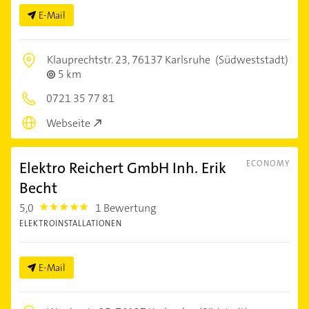
E-Mail
Klauprechtstr. 23,
76137 Karlsruhe
(Südweststadt)
5 km
0721 35 77 81
Webseite
Elektro Reichert GmbH Inh. Erik
ECONOMY
Becht
5,0
1 Bewertung
5.0
ELEKTROINSTALLATIONEN
E-Mail