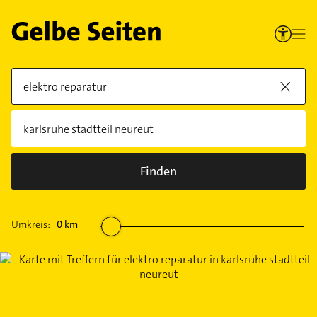
Finden
Umkreis:
0
km