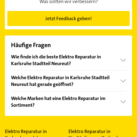
Was sollten wir verbessern?
Jetzt Feedback geben!
Häufige Fragen
Wie finde ich die beste Elektro Reparatur in
Karlsruhe Stadtteil Neureut?
Vergleichen Sie alle Anbieter anhand echter
Welche Elektro Reparatur in Karlsruhe Stadtteil
Kundenmeinungen und profitieren Sie von den
Neureut hat gerade geöffnet?
Empfehlungen. Die Suchergebnisse können Sie sich
einfach nach
Bewertungen
sortiert anzeigen lassen.
Im Anbieter-Bereich finden Sie alle
Öffnungszeiten
.
Welche Marken hat eine Elektro Reparatur im
Bitte beachten Sie, dass diese an Sonn- und
Sortiment?
Feiertagen abweichen können.
Die Elektro Reparatur verkauft Marken wie Bosch,
Mitsubishi und Siemens.
Elektro Reparatur in
Elektro Reparatur in