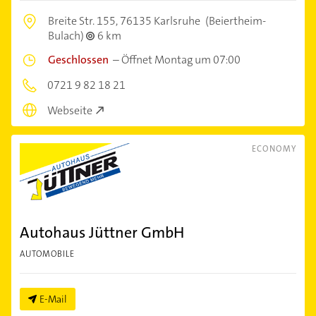
Breite Str. 155,
76135 Karlsruhe
(Beiertheim-
Bulach)
6 km
Geschlossen
–
Öffnet Montag um 07:00
0721 9 82 18 21
Webseite
ECONOMY
Autohaus Jüttner GmbH
AUTOMOBILE
E-Mail