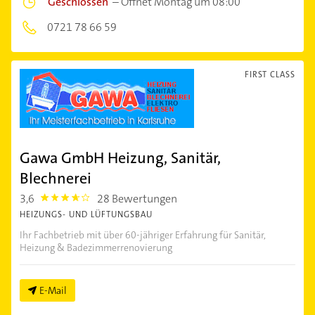
Geschlossen
–
Öffnet Montag um 08:00
0721 78 66 59
FIRST CLASS
Gawa GmbH Heizung, Sanitär,
Blechnerei
3,6
28 Bewertungen
3.6000001
HEIZUNGS- UND LÜFTUNGSBAU
Ihr Fachbetrieb mit über 60-jähriger Erfahrung für Sanitär,
Heizung & Badezimmerrenovierung
E-Mail