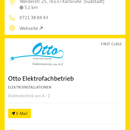
Werderstr. 25,
76137 Karlsruhe
(Südstadt)
5,1 km
0721 38 84 43
Webseite
FIRST CLASS
Otto Elektrofachbetrieb
ELEKTROINSTALLATIONEN
Elektrotechnik von A - Z
E-Mail