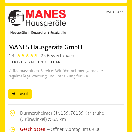
FIRST CLASS
MANES Hausgeräte GmbH
4,4
25 Bewertungen
4.4
ELEKTROGERÄTE UND -BEDARF
Kaffeemaschinen-Service: Wir übernehmen gerne die
regelmäßige Wartung und Entkalkung für Sie.
E-Mail
Durmersheimer Str. 159,
76189 Karlsruhe
(Grünwinkel)
6,5 km
Geschlossen
–
Öffnet Montag um 09:00