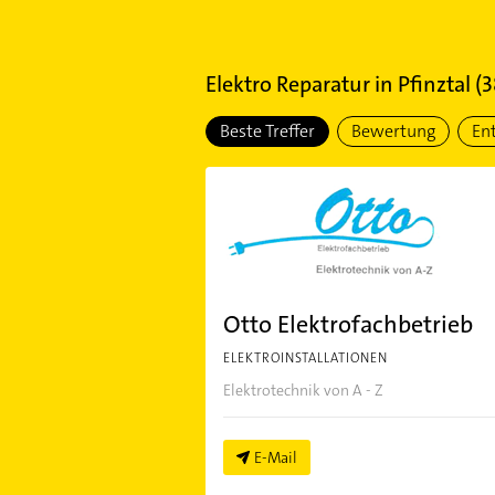
Elektro Reparatur
in
Pfinztal
(
3
Beste Treffer
Bewertung
En
Otto Elektrofachbetrieb
ELEKTROINSTALLATIONEN
Elektrotechnik von A - Z
E-Mail