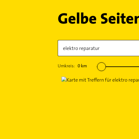
Umkreis:
0
km