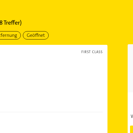
8
Treffer)
tfernung
Geöffnet
FIRST CLASS
W