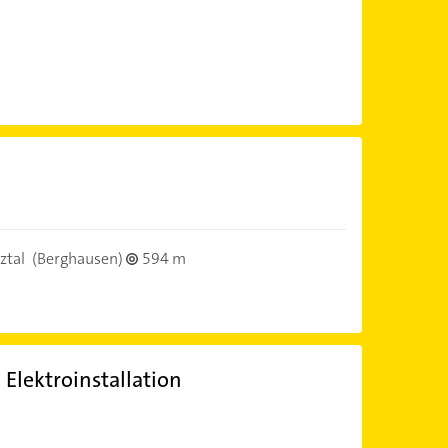
ztal
(Berghausen)
594 m
Elektroinstallation