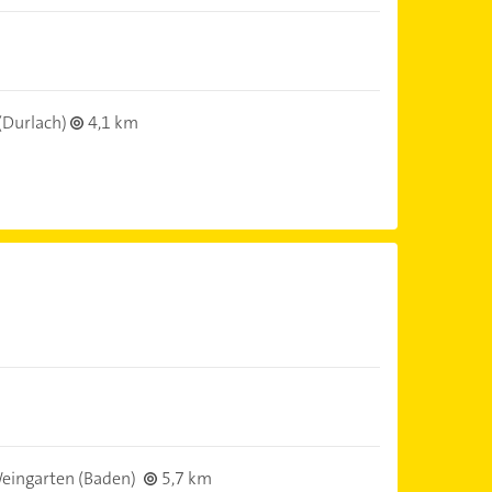
(Durlach)
4,1 km
eingarten (Baden)
5,7 km