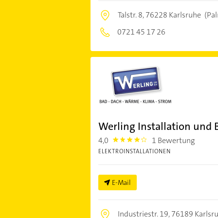
Talstr. 8,
76228 Karlsruhe
(Pa
0721 45 17 26
Werling Installation und
4,0
1 Bewertung
4.0
ELEKTROINSTALLATIONEN
E-Mail
Industriestr. 19,
76189 Karlsr