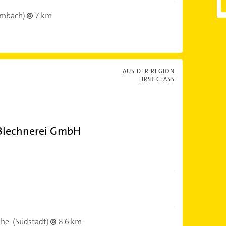
lmbach)
7 km
AUS DER REGION
FIRST CLASS
 Blechnerei GmbH
uhe
(Südstadt)
8,6 km