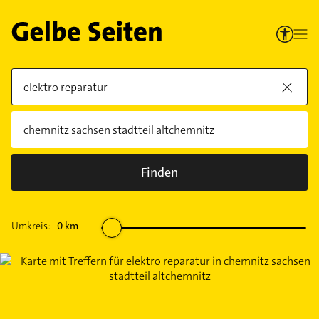
Finden
Umkreis:
0
km