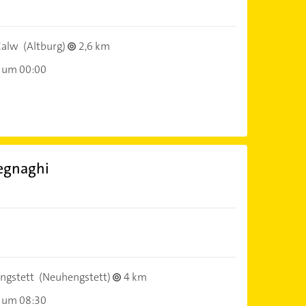
Calw
(Altburg)
2,6 km
 um 00:00
regnaghi
ngstett
(Neuhengstett)
4 km
 um 08:30