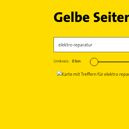
Umkreis:
0
km