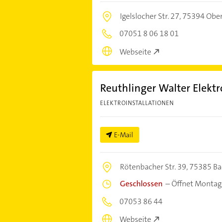
Igelslocher Str. 27,
75394 Ober
07051 8 06 18 01
Webseite
Reuthlinger Walter Elektr
ELEKTROINSTALLATIONEN
E-Mail
Rötenbacher Str. 39,
75385 Bad
Geschlossen
–
Öffnet Montag
07053 86 44
Webseite