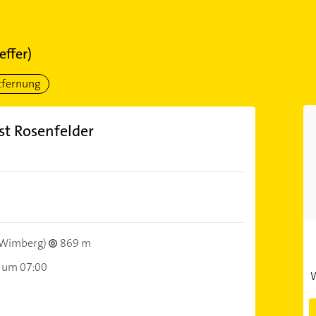
effer)
tfernung
st Rosenfelder
Wimberg)
869 m
 um 07:00
W