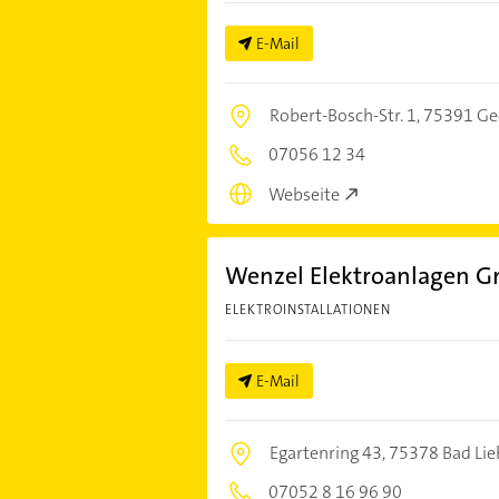
E-Mail
Robert-Bosch-Str. 1,
75391 Ge
07056 12 34
Webseite
Wenzel Elektroanlagen G
ELEKTROINSTALLATIONEN
E-Mail
Egartenring 43,
75378 Bad Lie
07052 8 16 96 90