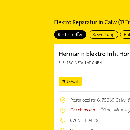
Elektro Reparatur
in
Calw
(
17
Tr
Beste Treffer
Bewertung
En
Hermann Elektro Inh. Hor
ELEKTROINSTALLATIONEN
E-Mail
Pestalozzistr. 6,
75365 Calw
(
Geschlossen
–
Öffnet Montag
07051 4 04 28