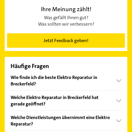
Ihre Meinung zählt!
Was gefällt Ihnen gut?
Was sollten wir verbessern?
Jetzt Feedback geben!
Häufige Fragen
Wie finde ich die beste Elektro Reparatur in
Breckerfeld?
Vergleichen Sie alle Anbieter anhand echter
Welche Elektro Reparatur in Breckerfeld hat
Kundenmeinungen und profitieren Sie von den
gerade geöffnet?
Empfehlungen. Die Suchergebnisse können Sie sich
einfach nach
Bewertungen
sortiert anzeigen lassen.
Im Anbieter-Bereich finden Sie alle
Öffnungszeiten
.
Welche Dienstleistungen übernimmt eine Elektro
Bitte beachten Sie, dass diese an Sonn- und
Reparatur?
Feiertagen abweichen können.