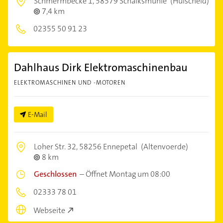
Schmermbecke 1,
58579 Schalksmühle
(Hülscheid)
7,4 km
02355 50 91 23
Dahlhaus Dirk Elektromaschinenbau
ELEKTROMASCHINEN UND -MOTOREN
E-Mail
Loher Str. 32,
58256 Ennepetal
(Altenvoerde)
8 km
Geschlossen
–
Öffnet Montag um 08:00
02333 78 01
Webseite