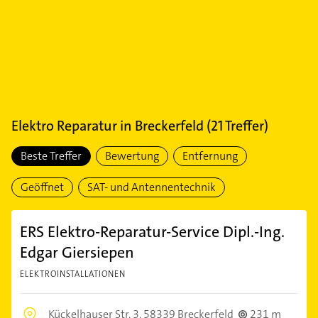
Elektro Reparatur
in
Breckerfeld
(
21
Treffer)
Beste Treffer
Bewertung
Entfernung
Geöffnet
SAT- und Antennentechnik
ERS Elektro-Reparatur-Service Dipl.-Ing.
Edgar Giersiepen
ELEKTROINSTALLATIONEN
Kückelhauser Str. 3,
58339 Breckerfeld
231 m