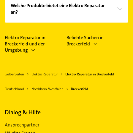
Folgende Leistungen werden angeboten:
Welche Produkte bietet eine Elektro Reparatur
Kabelverlegung, Abus, Abus Alarmanlage, Abus
an?
Alarmanlage Funk und Abus Alarmanlage secvest.
Das Angebot umfasst unter anderem SAT- und
Antennentechnik.
Elektro Reparatur in
Beliebte Suchen in
Breckerfeld und der
Breckerfeld
Umgebung
Gelbe Seiten
Elektro Reparatur
Elektro Reparatur in Breckerfeld
Deutschland
Nordrhein-Westfalen
Breckerfeld
Dialog & Hilfe
Ansprechpartner