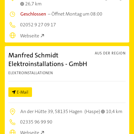
26,7 km
Geschlossen
–
Öffnet Montag um 08:00
02052 9 27 09 17
Webseite
Manfred Schmidt
AUS DER REGION
Elektroinstallations - GmbH
ELEKTROINSTALLATIONEN
E-Mail
An der Hütte 39,
58135 Hagen
(Haspe)
10,4 km
02335 96 99 90
Webseite