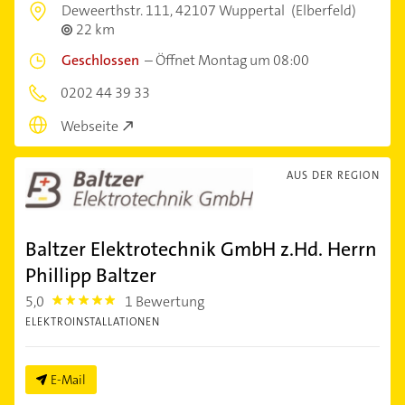
Deweerthstr. 111,
42107 Wuppertal
(Elberfeld)
22 km
Geschlossen
–
Öffnet Montag um 08:00
0202 44 39 33
Webseite
AUS DER REGION
Baltzer Elektrotechnik GmbH z.Hd. Herrn
Phillipp Baltzer
5,0
1 Bewertung
5.0
ELEKTROINSTALLATIONEN
E-Mail