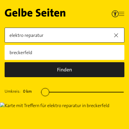
Finden
Umkreis:
0
km