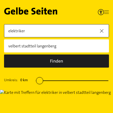
Finden
Umkreis:
0
km