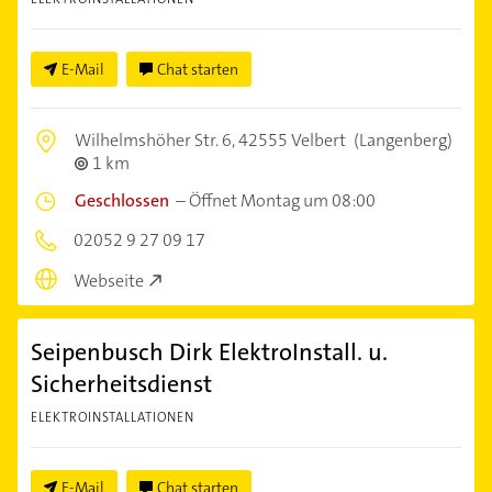
E-Mail
Chat starten
Wilhelmshöher Str. 6,
42555 Velbert
(Langenberg)
1 km
Geschlossen
–
Öffnet Montag um 08:00
02052 9 27 09 17
Webseite
Seipenbusch Dirk ElektroInstall. u.
Sicherheitsdienst
ELEKTROINSTALLATIONEN
E-Mail
Chat starten