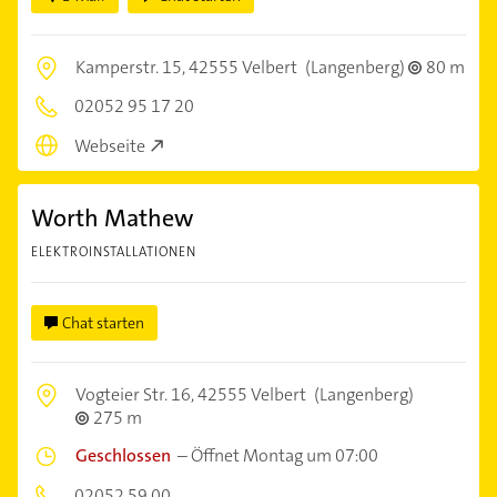
Kamperstr. 15,
42555 Velbert
(Langenberg)
80 m
02052 95 17 20
Webseite
Worth Mathew
ELEKTROINSTALLATIONEN
Chat starten
Vogteier Str. 16,
42555 Velbert
(Langenberg)
275 m
Geschlossen
–
Öffnet Montag um 07:00
02052 59 00