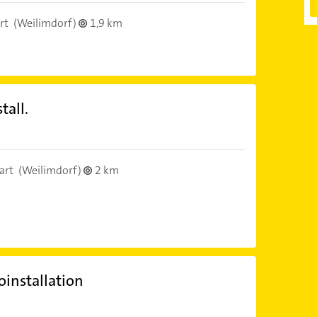
rt
(Weilimdorf)
1,9 km
tall.
art
(Weilimdorf)
2 km
installation