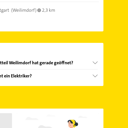
tgart
(Weilimdorf)
2,3 km
dtteil Weilimdorf hat gerade geöffnet?
Öffnungszeiten
. Bitte beachten Sie, dass diese an
 ein Elektriker?
önnen.
oten: beratung, Antennenanlagen,
sse und Kabelverteilerschränke.