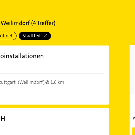
l Weilimdorf
(
4
Treffer)
öffnet
Stadtteil
oinstallationen
tuttgart
(Weilimdorf)
1,6 km
bH
W