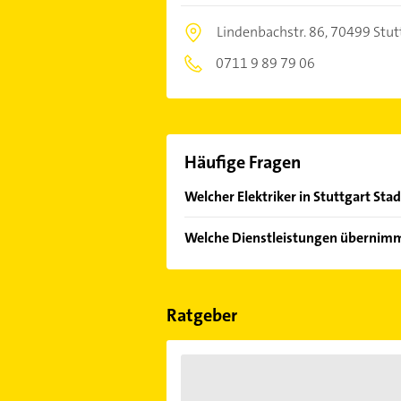
Lindenbachstr. 86,
70499 Stut
0711 9 89 79 06
Häufige Fragen
Welcher Elektriker in Stuttgart Sta
Im Anbieter-Bereich finden Sie alle
Welche Dienstleistungen übernimmt
Sonn- und Feiertagen abweichen k
Folgende Leistungen werden angeb
Einbruchmeldeanlagen, Hausanschlü
Ratgeber