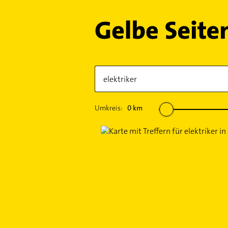
Umkreis:
0
km