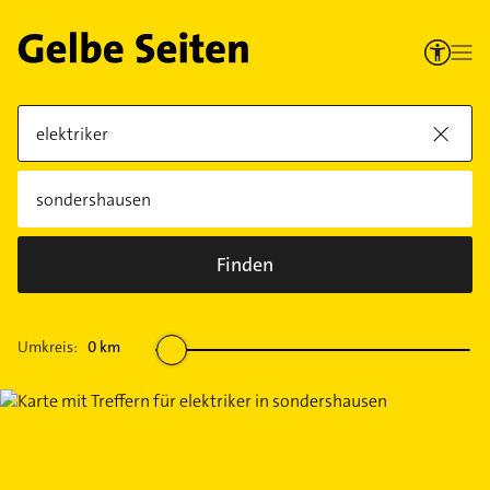
Finden
Umkreis:
0
km