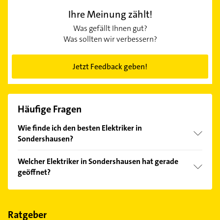
Ihre Meinung zählt!
Was gefällt Ihnen gut?
Was sollten wir verbessern?
Jetzt Feedback geben!
Häufige Fragen
Wie finde ich den besten Elektriker in
Sondershausen?
Vergleichen Sie alle Anbieter anhand echter
Welcher Elektriker in Sondershausen hat gerade
Kundenmeinungen und profitieren Sie von den
geöffnet?
Empfehlungen. Die Suchergebnisse können Sie sich
einfach nach
Bewertungen
sortiert anzeigen lassen.
Im Anbieter-Bereich finden Sie alle
Öffnungszeiten
.
Bitte beachten Sie, dass diese an Sonn- und
Feiertagen abweichen können.
Ratgeber