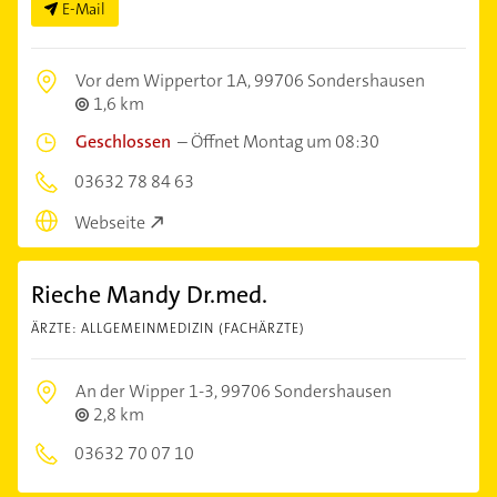
E-Mail
Vor dem Wippertor 1A,
99706 Sondershausen
1,6 km
Geschlossen
–
Öffnet Montag um 08:30
03632 78 84 63
Webseite
Rieche Mandy Dr.med.
ÄRZTE: ALLGEMEINMEDIZIN (FACHÄRZTE)
An der Wipper 1-3,
99706 Sondershausen
2,8 km
03632 70 07 10