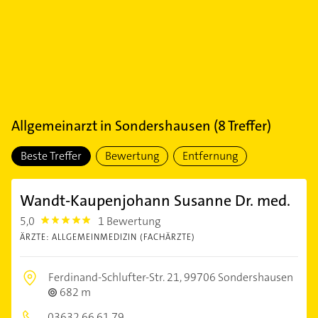
Allgemeinarzt
in
Sondershausen
(
8
Treffer)
Beste Treffer
Bewertung
Entfernung
Wandt-Kaupenjohann Susanne Dr. med.
5,0
1 Bewertung
5.0
ÄRZTE: ALLGEMEINMEDIZIN (FACHÄRZTE)
Ferdinand-Schlufter-Str. 21,
99706 Sondershausen
682 m
03632 66 61 79