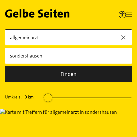
Finden
Umkreis:
0
km