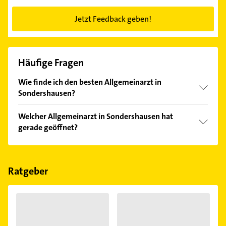
Jetzt Feedback geben!
Häufige Fragen
Wie finde ich den besten Allgemeinarzt in
Sondershausen?
Vergleichen Sie alle Anbieter anhand echter
Welcher Allgemeinarzt in Sondershausen hat
Kundenmeinungen und profitieren Sie von den
gerade geöffnet?
Empfehlungen. Die Suchergebnisse können Sie sich
einfach nach
Bewertungen
sortiert anzeigen lassen.
Im Anbieter-Bereich finden Sie alle
Öffnungszeiten
.
Bitte beachten Sie, dass diese an Sonn- und
Feiertagen abweichen können.
Ratgeber