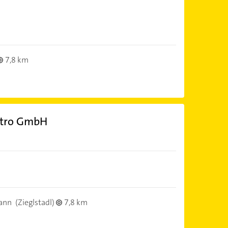
7,8 km
ektro GmbH
ann
(Zieglstadl)
7,8 km