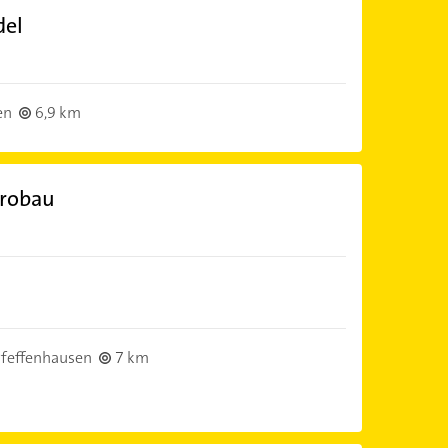
del
en
6,9 km
trobau
feffenhausen
7 km