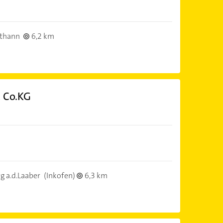
thann
6,2 km
 Co.KG
 a.d.Laaber
(Inkofen)
6,3 km