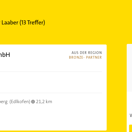
 Laaber
(
13
Treffer)
GmbH
AUS DER REGION
BRONZE- PARTNER
berg
(Edlkofen)
21,2 km
W