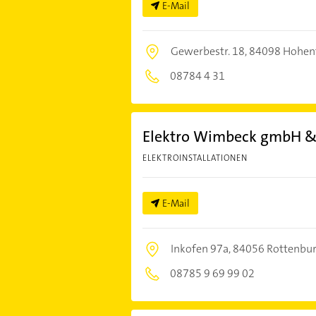
E-Mail
Gewerbestr. 18,
84098 Hohen
08784 4 31
Elektro Wimbeck gmbH &
ELEKTROINSTALLATIONEN
E-Mail
Inkofen 97a,
84056 Rottenburg
08785 9 69 99 02