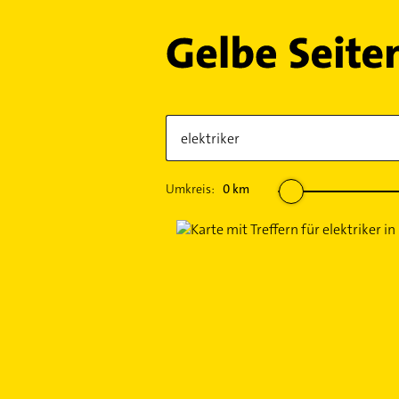
Umkreis:
0
km