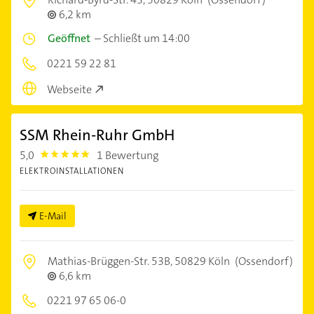
6,2 km
Geöffnet
–
Schließt um 14:00
0221 59 22 81
Webseite
SSM Rhein-Ruhr GmbH
5,0
1 Bewertung
5.0
ELEKTROINSTALLATIONEN
E-Mail
Mathias-Brüggen-Str. 53B,
50829 Köln
(Ossendorf)
6,6 km
0221 97 65 06-0