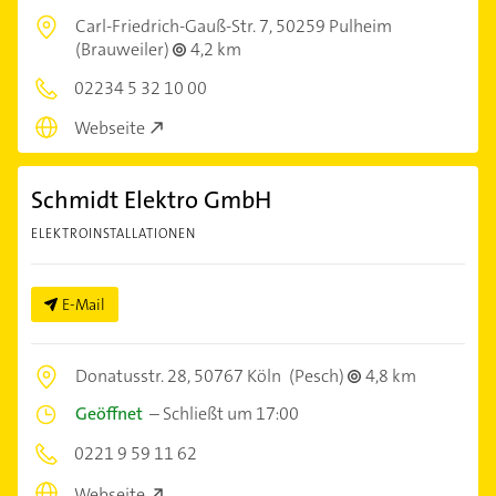
Carl-Friedrich-Gauß-Str. 7,
50259 Pulheim
(Brauweiler)
4,2 km
02234 5 32 10 00
Webseite
Schmidt Elektro GmbH
ELEKTROINSTALLATIONEN
E-Mail
Donatusstr. 28,
50767 Köln
(Pesch)
4,8 km
Geöffnet
–
Schließt um 17:00
0221 9 59 11 62
Webseite