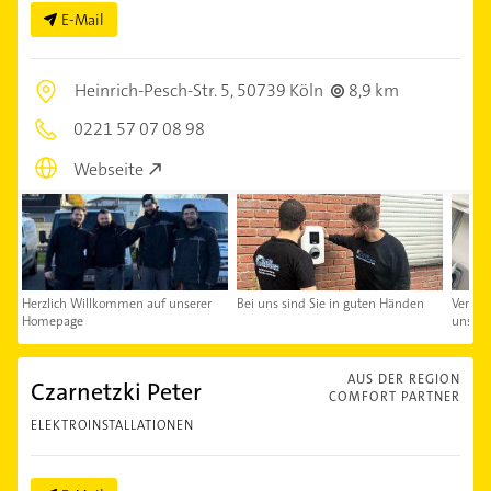
E-Mail
Heinrich-Pesch-Str. 5,
50739 Köln
8,9 km
0221 57 07 08 98
Webseite
Herzlich Willkommen auf unserer
Bei uns sind Sie in guten Händen
Verein
Homepage
uns
AUS DER REGION
Czarnetzki Peter
COMFORT PARTNER
ELEKTROINSTALLATIONEN