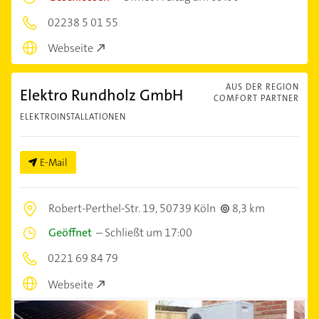
02238 5 01 55
Webseite
AUS DER REGION
Elektro Rundholz GmbH
COMFORT PARTNER
ELEKTROINSTALLATIONEN
E-Mail
Robert-Perthel-Str. 19,
50739 Köln
8,3 km
Geöffnet
–
Schließt um 17:00
0221 69 84 79
Webseite