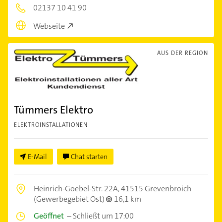
02137 10 41 90
Webseite
AUS DER REGION
Tümmers Elektro
ELEKTROINSTALLATIONEN
E-Mail
Chat starten
Heinrich-Goebel-Str. 22A,
41515 Grevenbroich
(Gewerbegebiet Ost)
16,1 km
Geöffnet
–
Schließt um 17:00