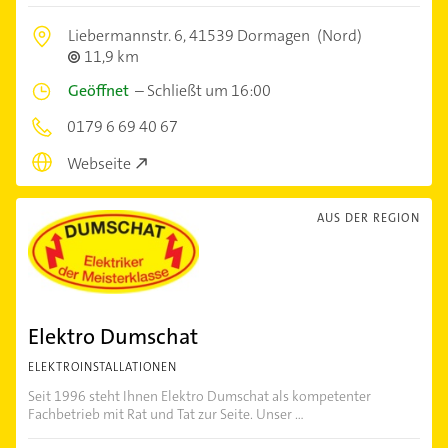
Liebermannstr. 6,
41539 Dormagen
(Nord)
11,9 km
Geöffnet
–
Schließt um 16:00
0179 6 69 40 67
Webseite
AUS DER REGION
Elektro Dumschat
ELEKTROINSTALLATIONEN
Seit 1996 steht Ihnen Elektro Dumschat als kompetenter
Fachbetrieb mit Rat und Tat zur Seite. Unser ...