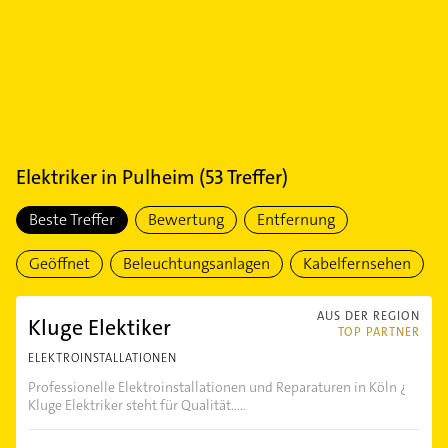
Elektriker
in
Pulheim
(
53
Treffer)
Beste Treffer
Bewertung
Entfernung
Geöffnet
Beleuchtungsanlagen
Kabelfernsehen
AUS DER REGION
Kluge Elektiker
TOP PARTNER
ELEKTROINSTALLATIONEN
Professionelle Elektroinstallationen und Reparaturen in Köln ¿
Kluge Elektriker steht für Qualität.....