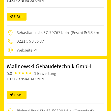
ELEKTROINSTALLATIONEN
E-Mail
Sebastianusstr. 37,
50767 Köln
(Pesch)
5,3 km
0221 5 90 35 37
Webseite
Malinowski Gebäudetechnik GmbH
5,0
1 Bewertung
5.0
ELEKTROINSTALLATIONEN
E-Mail
Richard-Byrd-Str. 43,
50829 Köln
(Ossendorf)