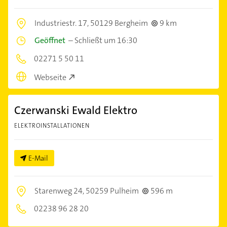
Industriestr. 17,
50129 Bergheim
9 km
Geöffnet
–
Schließt um 16:30
02271 5 50 11
Webseite
Czerwanski Ewald Elektro
ELEKTROINSTALLATIONEN
E-Mail
Starenweg 24,
50259 Pulheim
596 m
02238 96 28 20