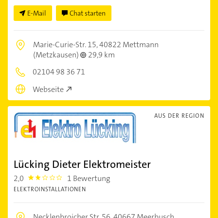
E-Mail
Chat starten
Marie-Curie-Str. 15,
40822 Mettmann
(Metzkausen)
29,9 km
02104 98 36 71
Webseite
AUS DER REGION
Lücking Dieter Elektromeister
2,0
1 Bewertung
2.0
ELEKTROINSTALLATIONEN
Necklenbroicher Str. 56,
40667 Meerbusch