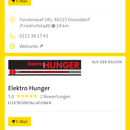
E-Mail
Fürstenwall 181,
40215 Düsseldorf
(Friedrichstadt)
24 km
0211 38 17 43
Webseite
AUS DER REGION
Elektro Hunger
5,0
2 Bewertungen
5.0
ELEKTROINSTALLATIONEN
E-Mail