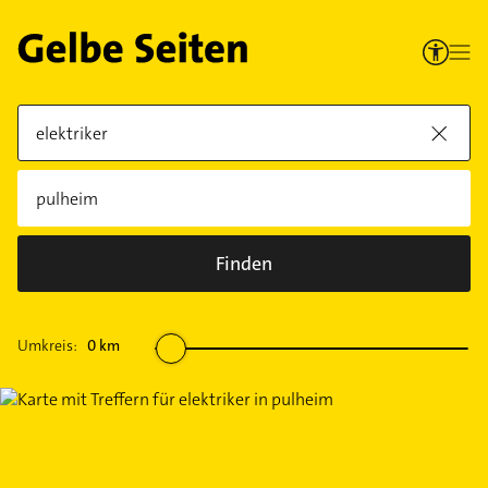
Finden
Umkreis:
0
km