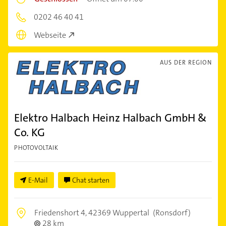
0202 46 40 41
Webseite
AUS DER REGION
Elektro Halbach Heinz Halbach GmbH &
Co. KG
PHOTOVOLTAIK
E-Mail
Chat starten
Friedenshort 4,
42369 Wuppertal
(Ronsdorf)
28 km