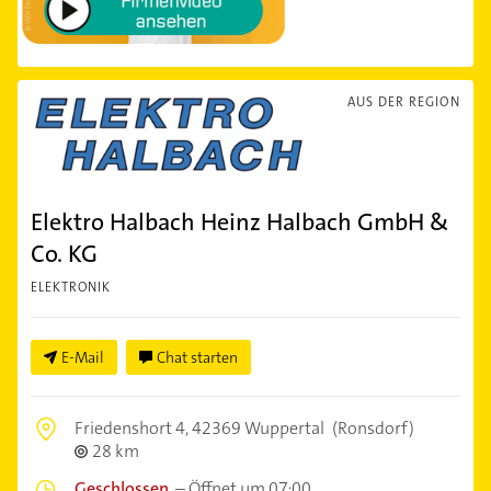
AUS DER REGION
Elektro Halbach Heinz Halbach GmbH &
Co. KG
ELEKTRONIK
E-Mail
Chat starten
Friedenshort 4,
42369 Wuppertal
(Ronsdorf)
28 km
Geschlossen
–
Öffnet um 07:00