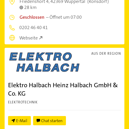
Friedenshort 4,
42369 Wuppertal
(Ronsdorf)
28 km
Geschlossen
–
Öffnet um 07:00
0202 46 40 41
Webseite
AUS DER REGION
Elektro Halbach Heinz Halbach GmbH &
Co. KG
ELEKTROTECHNIK
E-Mail
Chat starten