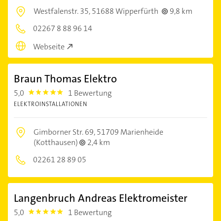
Westfalenstr. 35,
51688 Wipperfürth
9,8 km
02267 8 88 96 14
Webseite
Braun Thomas Elektro
5,0
1 Bewertung
5.0
ELEKTROINSTALLATIONEN
Gimborner Str. 69,
51709 Marienheide
(Kotthausen)
2,4 km
02261 28 89 05
Langenbruch Andreas Elektromeister
5,0
1 Bewertung
5.0