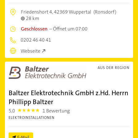
Friedenshort 4,
42369 Wuppertal
(Ronsdorf)
28 km
Geschlossen
–
Öffnet um 07:00
0202 46 40 41
Webseite
AUS DER REGION
Baltzer Elektrotechnik GmbH z.Hd. Herrn
Phillipp Baltzer
5,0
1 Bewertung
5.0
ELEKTROINSTALLATIONEN
E-Mail