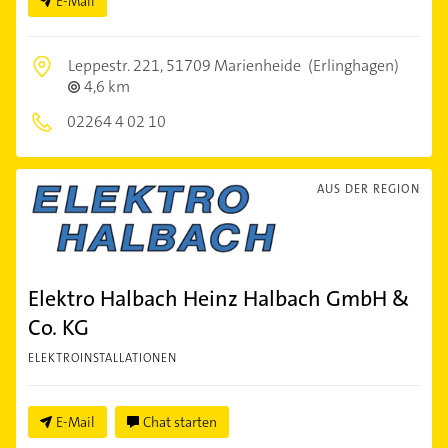
E-Mail
Leppestr. 221,
51709 Marienheide
(Erlinghagen)
4,6 km
02264 4 02 10
AUS DER REGION
Elektro Halbach Heinz Halbach GmbH &
Co. KG
ELEKTROINSTALLATIONEN
E-Mail
Chat starten