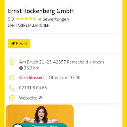
Ernst Rockenberg GmbH
5,0
4 Bewertungen
5.0
SANITÄRINSTALLATIONEN
E-Mail
Am Bruch 21- 23,
42857 Remscheid
(Innen)
26,9 km
Geschlossen
–
Öffnet um 07:00
02191 8 04 65
Webseite