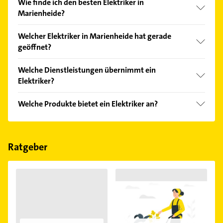
Wie finde ich den besten Elektriker in
Marienheide?
Vergleichen Sie alle Anbieter anhand echter
Welcher Elektriker in Marienheide hat gerade
Kundenmeinungen und profitieren Sie von den
geöffnet?
Empfehlungen. Die Suchergebnisse können Sie sich
einfach nach
Bewertungen
sortiert anzeigen lassen.
Im Anbieter-Bereich finden Sie alle
Öffnungszeiten
.
Welche Dienstleistungen übernimmt ein
Bitte beachten Sie, dass diese an Sonn- und
Elektriker?
Feiertagen abweichen können.
Folgende Leistungen werden angeboten:
Welche Produkte bietet ein Elektriker an?
Installationsplanung.
Das Angebot umfasst unter anderem Energie-,
Gebäude und Informationstechnik,
Kaffeemaschinen und Küchengeräte.
Ratgeber