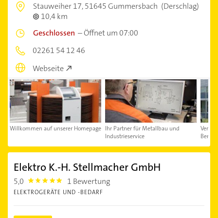
Stauweiher 17,
51645 Gummersbach
(Derschlag)
10,4 km
Geschlossen
–
Öffnet um 07:00
02261 54 12 46
Webseite
Willkommen auf unserer Homepage
Ihr Partner für Metallbau und
Verein
Industrieservice
Beratu
Elektro K.-H. Stellmacher GmbH
5,0
1 Bewertung
5.0
ELEKTROGERÄTE UND -BEDARF