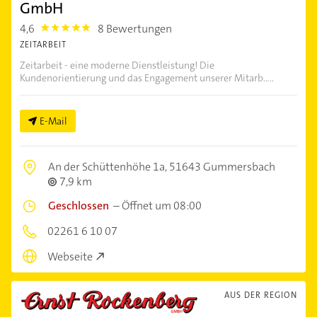
GmbH
4,6
8 Bewertungen
4.6
ZEITARBEIT
Zeitarbeit - eine moderne Dienstleistung! Die
Kundenorientierung und das Engagement unserer Mitarb.....
E-Mail
An der Schüttenhöhe 1a,
51643 Gummersbach
7,9 km
Geschlossen
–
Öffnet um 08:00
02261 6 10 07
Webseite
AUS DER REGION