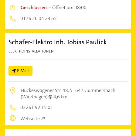
Geschlossen
–
Öffnet um 08:00
0176 20 04 23 65
Schäfer-Elektro Inh. Tobias Paulick
ELEKTROINSTALLATIONEN
E-Mail
Hückeswagener Str. 48,
51647 Gummersbach
(Windhagen)
4,6 km
02261 92 15 01
Webseite