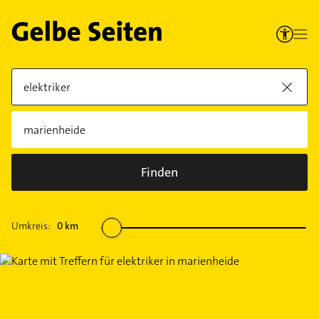
Finden
Umkreis:
0
km