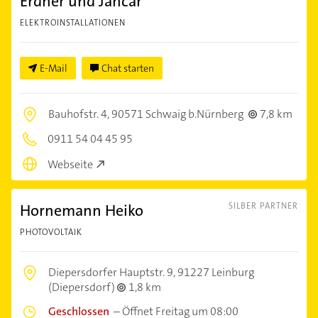
Erdner und Jancar
ELEKTROINSTALLATIONEN
E-Mail
Chat starten
Bauhofstr. 4,
90571 Schwaig b.Nürnberg
7,8 km
0911 54 04 45 95
Webseite
Hornemann Heiko
SILBER PARTNER
PHOTOVOLTAIK
Diepersdorfer Hauptstr. 9,
91227 Leinburg
(Diepersdorf)
1,8 km
Geschlossen
–
Öffnet Freitag um 08:00