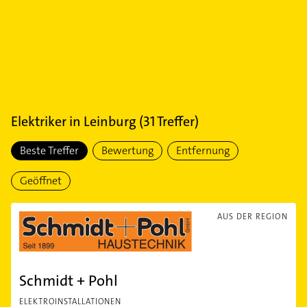
Elektriker
in
Leinburg
(
31
Treffer)
Beste Treffer
Bewertung
Entfernung
Geöffnet
AUS DER REGION
Schmidt + Pohl
ELEKTROINSTALLATIONEN