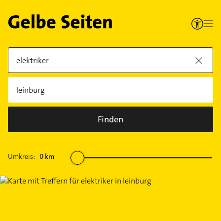
Finden
Umkreis:
0
km