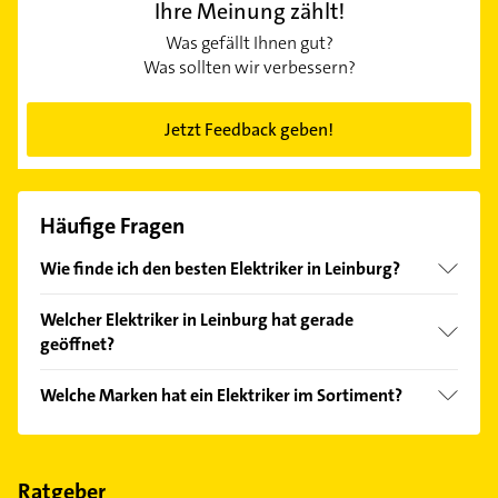
Ihre Meinung zählt!
Was gefällt Ihnen gut?
Was sollten wir verbessern?
Jetzt Feedback geben!
Häufige Fragen
Wie finde ich den besten Elektriker in Leinburg?
Vergleichen Sie alle Anbieter anhand echter
Welcher Elektriker in Leinburg hat gerade
Kundenmeinungen und profitieren Sie von den
geöffnet?
Empfehlungen. Die Suchergebnisse können Sie sich
einfach nach
Bewertungen
sortiert anzeigen lassen.
Im Anbieter-Bereich finden Sie alle
Öffnungszeiten
.
Welche Marken hat ein Elektriker im Sortiment?
Bitte beachten Sie, dass diese an Sonn- und
Feiertagen abweichen können.
Der Elektriker verkauft Marken wie Junkers.
Ratgeber