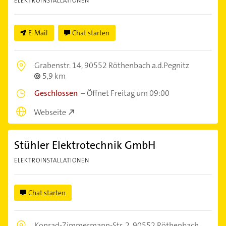
ELEKTROINSTALLATIONEN
E-Mail
Chat starten
Grabenstr. 14,
90552 Röthenbach a.d.Pegnitz
5,9 km
Geschlossen
–
Öffnet Freitag um 09:00
Webseite
Stühler Elektrotechnik GmbH
ELEKTROINSTALLATIONEN
Chat starten
Konrad-Zimmermann-Str. 2,
90552 Röthenbach