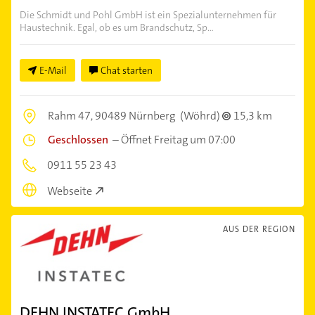
Die Schmidt und Pohl GmbH ist ein Spezialunternehmen für
Haustechnik. Egal, ob es um Brandschutz, Sp...
E-Mail
Chat starten
Rahm 47,
90489 Nürnberg
(Wöhrd)
15,3 km
Geschlossen
–
Öffnet Freitag um 07:00
0911 55 23 43
Webseite
AUS DER REGION
DEHN INSTATEC GmbH