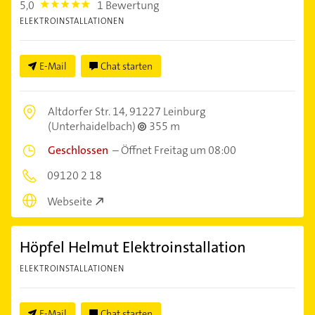
5,0
1 Bewertung
5.0
ELEKTROINSTALLATIONEN
E-Mail
Chat starten
Altdorfer Str. 14,
91227 Leinburg
(Unterhaidelbach)
355 m
Geschlossen
–
Öffnet Freitag um 08:00
09120 2 18
Webseite
Höpfel Helmut Elektroinstallation
ELEKTROINSTALLATIONEN
E-Mail
Chat starten