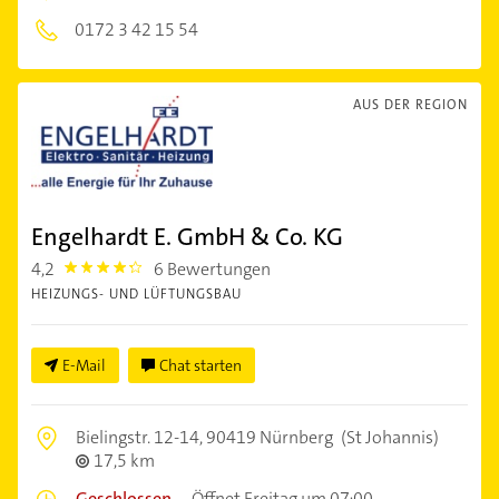
0172 3 42 15 54
AUS DER REGION
Engelhardt E. GmbH & Co. KG
4,2
6 Bewertungen
4.2000003
HEIZUNGS- UND LÜFTUNGSBAU
E-Mail
Chat starten
Bielingstr. 12-14,
90419 Nürnberg
(St Johannis)
17,5 km
Geschlossen
–
Öffnet Freitag um 07:00