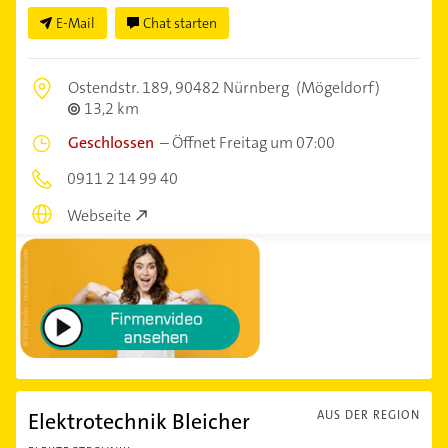
E-Mail
Chat starten
Ostendstr. 189,
90482 Nürnberg
(Mögeldorf)
13,2 km
Geschlossen
–
Öffnet Freitag um 07:00
0911 2 14 99 40
Webseite
Elektrotechnik Bleicher
AUS DER REGION