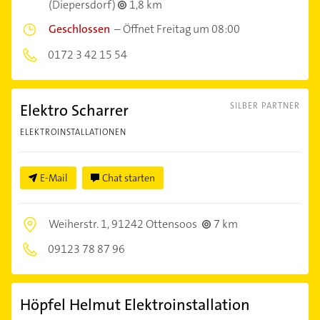
(Diepersdorf)
1,8 km
Geschlossen
–
Öffnet Freitag um 08:00
0172 3 42 15 54
Elektro Scharrer
SILBER PARTNER
ELEKTROINSTALLATIONEN
E-Mail
Chat starten
Weiherstr. 1,
91242 Ottensoos
7 km
09123 78 87 96
Höpfel Helmut Elektroinstallation