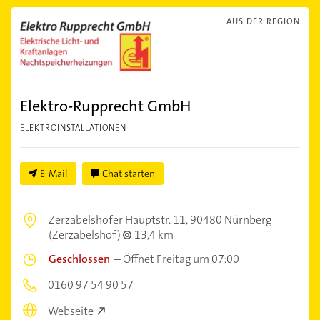
AUS DER REGION
Elektro-Rupprecht GmbH
ELEKTROINSTALLATIONEN
E-Mail
Chat starten
Zerzabelshofer Hauptstr. 11,
90480 Nürnberg
(Zerzabelshof)
13,4 km
Geschlossen
–
Öffnet Freitag um 07:00
0160 97 54 90 57
Webseite