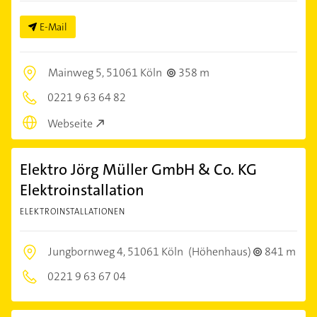
E-Mail
Mainweg 5,
51061 Köln
358 m
0221 9 63 64 82
Webseite
Elektro Jörg Müller GmbH & Co. KG
Elektroinstallation
ELEKTROINSTALLATIONEN
Jungbornweg 4,
51061 Köln
(Höhenhaus)
841 m
0221 9 63 67 04