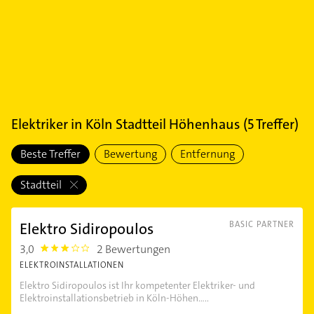
Elektriker
in
Köln Stadtteil Höhenhaus
(
5
Treffer)
Beste Treffer
Bewertung
Entfernung
Stadtteil
Elektro Sidiropoulos
BASIC PARTNER
3,0
2 Bewertungen
3.0
ELEKTROINSTALLATIONEN
Elektro Sidiropoulos ist Ihr kompetenter Elektriker- und
Elektroinstallationsbetrieb in Köln-Höhen.....