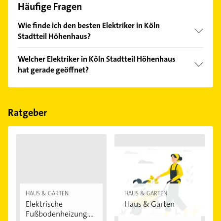
Häufige Fragen
Wie finde ich den besten Elektriker in Köln
Stadtteil Höhenhaus?
Vergleichen Sie alle Anbieter anhand echter
Welcher Elektriker in Köln Stadtteil Höhenhaus
Kundenmeinungen und profitieren Sie von den
hat gerade geöffnet?
Empfehlungen. Die Suchergebnisse können Sie sich
einfach nach
Bewertungen
sortiert anzeigen lassen.
Im Anbieter-Bereich finden Sie alle
Öffnungszeiten
.
Bitte beachten Sie, dass diese an Sonn- und
Feiertagen abweichen können.
Ratgeber
HAUS & GARTEN
HAUS & GARTEN
Elektrische
Haus & Garten
Fußbodenheizung: