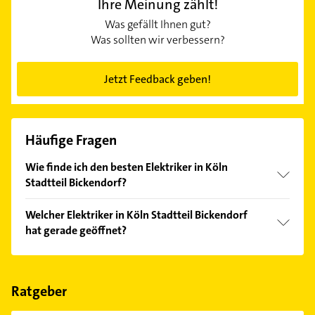
Ihre Meinung zählt!
Was gefällt Ihnen gut?
Was sollten wir verbessern?
Jetzt Feedback geben!
Häufige Fragen
Wie finde ich den besten Elektriker in Köln
Stadtteil Bickendorf?
Vergleichen Sie alle Anbieter anhand echter
Welcher Elektriker in Köln Stadtteil Bickendorf
Kundenmeinungen und profitieren Sie von den
hat gerade geöffnet?
Empfehlungen. Die Suchergebnisse können Sie sich
einfach nach
Bewertungen
sortiert anzeigen lassen.
Im Anbieter-Bereich finden Sie alle
Öffnungszeiten
.
Bitte beachten Sie, dass diese an Sonn- und
Feiertagen abweichen können.
Ratgeber