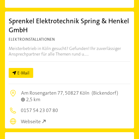
Sprenkel Elektrotechnik Spring & Henkel
GmbH
ELEKTROINSTALLATIONEN
Meisterbetrieb in Köln gesucht? Gefunden! Ihr zuverlässiger
Ansprechpartner für alle Themen rund u.....
E-Mail
Am Rosengarten 77,
50827 Köln
(Bickendorf)
2,5 km
0157 54 23 07 80
Webseite