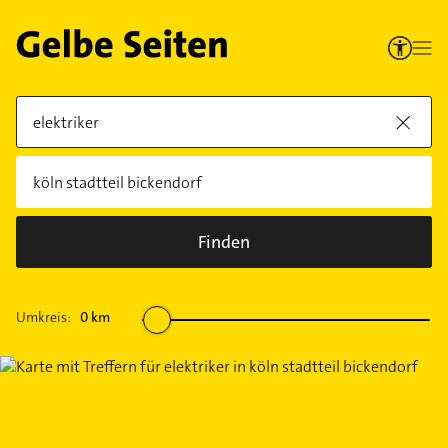
Finden
Umkreis:
0
km