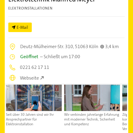
ELEKTROINSTALLATIONEN
E-Mail
Deutz-Mülheimer-Str. 310,
51063 Köln
3,4 km
Geöffnet
–
Schließt um 17:00
0221 62 17 11
Webseite
Seit über 30 Jahren sind wir Ihr
Wir verbinden jahrelange Erfahrung
Zögern
Ansprechpartner für
mit moderner Technik, Sicherheit
kontakt
Elektroinstallation
und Kompetenz
Beratu
Verfüg