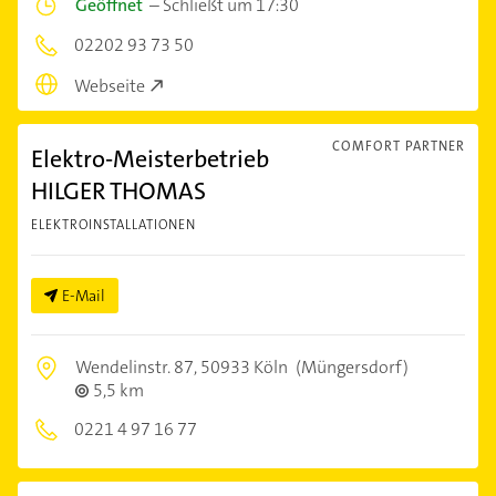
Geöffnet
–
Schließt um 17:30
02202 93 73 50
Webseite
COMFORT PARTNER
Elektro-Meisterbetrieb
HILGER THOMAS
ELEKTROINSTALLATIONEN
E-Mail
Wendelinstr. 87,
50933 Köln
(Müngersdorf)
5,5 km
0221 4 97 16 77