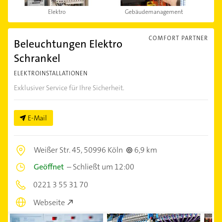
Elektro
Gebäudemanagement
COMFORT PARTNER
Beleuchtungen Elektro
Schrankel
ELEKTROINSTALLATIONEN
Exklusiver Service für Ihre Sicherheit.
E-Mail
Weißer Str. 45,
50996 Köln
6,9 km
Geöffnet
–
Schließt um 12:00
0221 3 55 31 70
Webseite