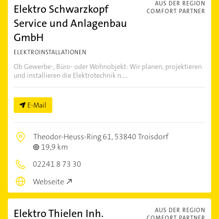
AUS DER REGION
Elektro Schwarzkopf
COMFORT PARTNER
Service und Anlagenbau
GmbH
ELEKTROINSTALLATIONEN
Ob Gewerbe-, Büro- oder Wohnobjekt: Wir planen, projektieren
und installieren die Elektrotechnik n.....
E-Mail
Theodor-Heuss-Ring 61,
53840 Troisdorf
19,9 km
02241 8 73 30
Webseite
Elektro Thielen Inh.
AUS DER REGION
COMFORT PARTNER