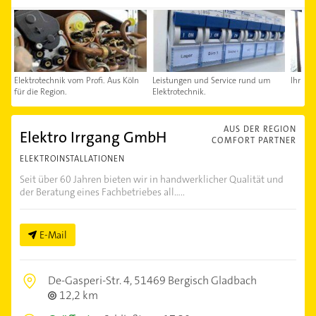
Elektrotechnik vom Profi. Aus Köln
Leistungen und Service rund um
Ihr Kon
für die Region.
Elektrotechnik.
AUS DER REGION
Elektro Irrgang GmbH
COMFORT PARTNER
ELEKTROINSTALLATIONEN
Seit über 60 Jahren bieten wir in handwerklicher Qualität und
der Beratung eines Fachbetriebes all.....
E-Mail
De-Gasperi-Str. 4,
51469 Bergisch Gladbach
12,2 km