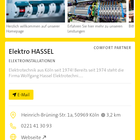
Herzlich willkommen auf unserer
Erfahren Sie hier mehr zu unseren
Bitte k
Homepage
Leistungen
COMFORT PARTNER
Elektro HASSEL
ELEKTROINSTALLATIONEN
Elektrotechnik aus Köln seit 1974! Bereits seit 1974 steht die
Firma Wolfgang Hassel Elektrotechni.....
E-Mail
Heinrich-Brüning-Str. 1a,
50969 Köln
3,2 km
0221 41 30 93
Webseite