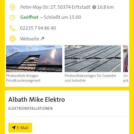
Peter-May-Str. 27,
50374 Erftstadt
16,8 km
Geöffnet
–
Schließt um 15:00
02235 7 94 86 40
Webseite
Photovoltaik-Anlagen
Photovoltaikanlagen für Gewerbe
Unsere
Privatkundensegment
und Industrie
präzis
Albath Mike Elektro
ELEKTROINSTALLATIONEN
E-Mail