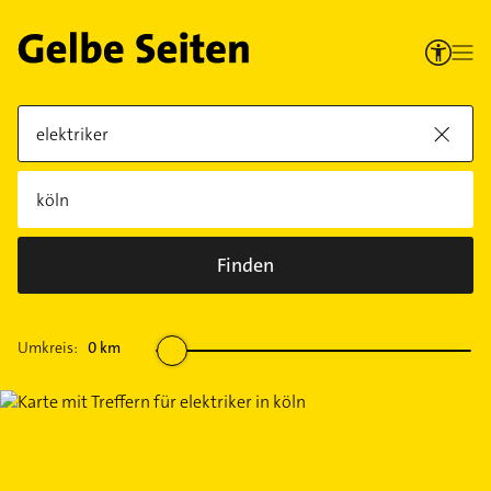
Finden
Umkreis:
0
km