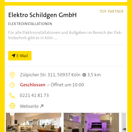
TOP PARTNER
Elektro Schildgen GmbH
ELEKTROINSTALLATIONEN
Für alle Elektro­instal­latio­nen und Auf­ga­ben im Bereich der Elek­
tro­tech­nik gibt es in Köln .....
E-Mail
Zülpicher Str. 311,
50937 Köln
3,5 km
Geschlossen
–
Öffnet um 10:00
0221 41 81 73
Webseite