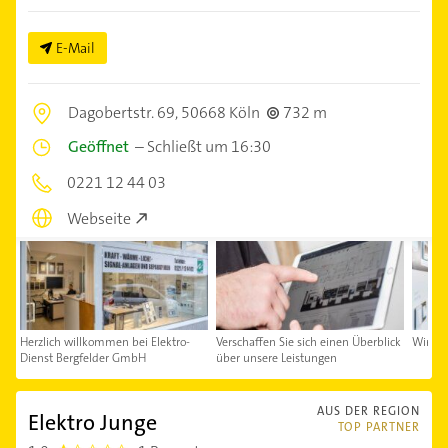
E-Mail
Dagobertstr. 69,
50668 Köln
732 m
Geöffnet
–
Schließt um 16:30
0221 12 44 03
Webseite
Herzlich willkommen bei Elektro-
Verschaffen Sie sich einen Überblick
Wir fr
Dienst Bergfelder GmbH
über unsere Leistungen
AUS DER REGION
Elektro Junge
TOP PARTNER