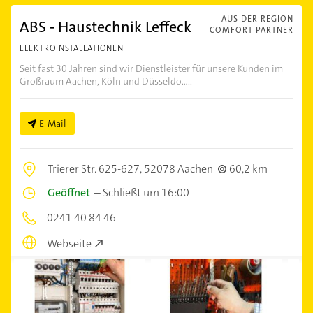
AUS DER REGION
ABS - Haustechnik Leffeck
COMFORT PARTNER
ELEKTROINSTALLATIONEN
Seit fast 30 Jahren sind wir Dienstleister für unsere Kunden im
Großraum Aachen, Köln und Düsseldo.....
E-Mail
Trierer Str. 625-627,
52078 Aachen
60,2 km
Geöffnet
–
Schließt um 16:00
0241 40 84 46
Webseite