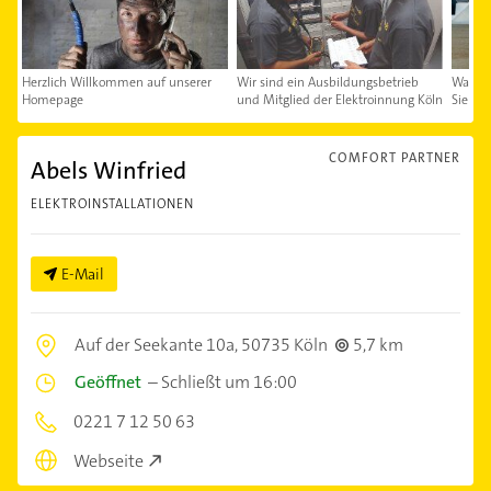
Herzlich Willkommen auf unserer
Wir sind ein Ausbildungsbetrieb
Was kö
Homepage
und Mitglied der Elektroinnung Köln
Sie un
COMFORT PARTNER
Abels Winfried
ELEKTROINSTALLATIONEN
E-Mail
Auf der Seekante 10a,
50735 Köln
5,7 km
Geöffnet
–
Schließt um 16:00
0221 7 12 50 63
Webseite