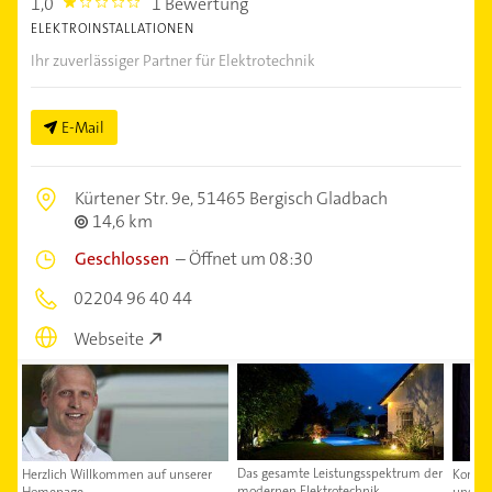
1,0
1 Bewertung
1.0
ELEKTROINSTALLATIONEN
Ihr zuverlässiger Partner für Elektrotechnik
E-Mail
Kürtener Str. 9e,
51465 Bergisch Gladbach
14,6 km
Geschlossen
–
Öffnet um 08:30
02204 96 40 44
Webseite
Das gesamte Leistungsspektrum der
Herzlich Willkommen auf unserer
Kontakt
modernen Elektrotechnik
Homepage
uns au