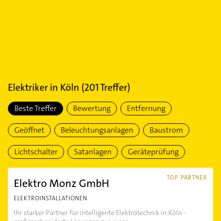
Elektriker
in
Köln
(
201
Treffer)
Beste Treffer
Bewertung
Entfernung
Geöffnet
Beleuchtungsanlagen
Baustrom
Lichtschalter
Satanlagen
Geräteprüfung
TOP PARTNER
Elektro Monz GmbH
ELEKTROINSTALLATIONEN
Ihr starker Partner für intelligente Elektrotechnik in Köln -