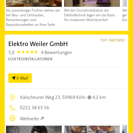
Als zuverlässiger Partner stehen wir
Mit der Grundinstallation der
Wenn S
bei Neu- und Umbauten,
Elektrotechnik legen wir die Basis
gerne 
Renovierungen und
für modernen Wohnkomfort
Kontak
Reparaturarbeiten an Ihrer Seite
TOP PARTNER
Elektro Weiler GmbH
5,0
4 Bewertungen
5.0
ELEKTROINSTALLATIONEN
E-Mail
Kalscheurer Weg 23,
50969 Köln
4,1 km
0221 38 65 56
Webseite