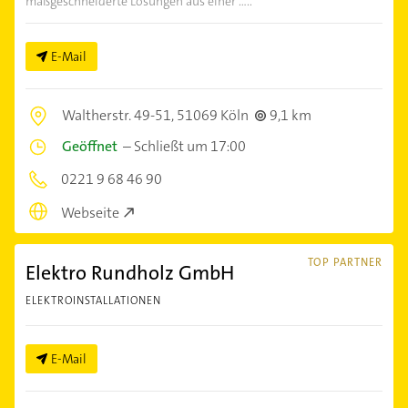
maßgeschneiderte Lösungen aus einer .....
E-Mail
Waltherstr. 49-51,
51069 Köln
9,1 km
Geöffnet
–
Schließt um 17:00
0221 9 68 46 90
Webseite
TOP PARTNER
Elektro Rundholz GmbH
ELEKTROINSTALLATIONEN
E-Mail