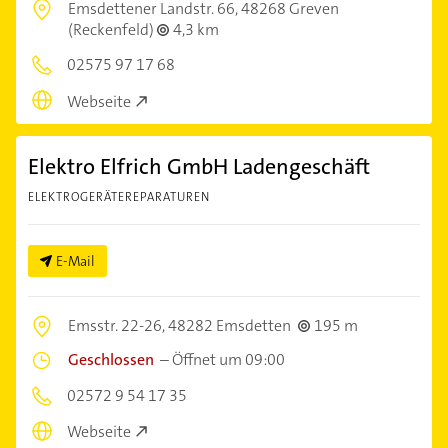
Emsdettener Landstr. 66,
48268 Greven
(Reckenfeld)
4,3 km
02575 97 17 68
Webseite
Elektro Elfrich GmbH Ladengeschäft
ELEKTROGERÄTEREPARATUREN
E-Mail
Emsstr. 22-26,
48282 Emsdetten
195 m
Geschlossen
–
Öffnet um 09:00
02572 9 54 17 35
Webseite