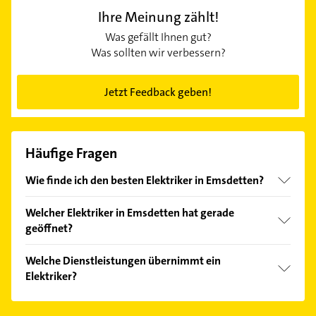
Ihre Meinung zählt!
Was gefällt Ihnen gut?
Was sollten wir verbessern?
Jetzt Feedback geben!
Häufige Fragen
Wie finde ich den besten Elektriker in Emsdetten?
Vergleichen Sie alle Anbieter anhand echter
Welcher Elektriker in Emsdetten hat gerade
Kundenmeinungen und profitieren Sie von den
geöffnet?
Empfehlungen. Die Suchergebnisse können Sie sich
einfach nach
Bewertungen
sortiert anzeigen lassen.
Im Anbieter-Bereich finden Sie alle
Öffnungszeiten
.
Welche Dienstleistungen übernimmt ein
Bitte beachten Sie, dass diese an Sonn- und
Elektriker?
Feiertagen abweichen können.
Folgende Leistungen werden angeboten:
Elektroinstallation.