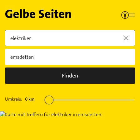
Finden
Umkreis:
0
km