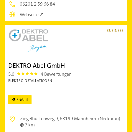
06201 2 59 66 84
Webseite
BUSINESS
DEKTRO Abel GmbH
5,0
4 Bewertungen
5.0
ELEKTROINSTALLATIONEN
E-Mail
Ziegelhüttenweg 9,
68199 Mannheim
(Neckarau)
7 km