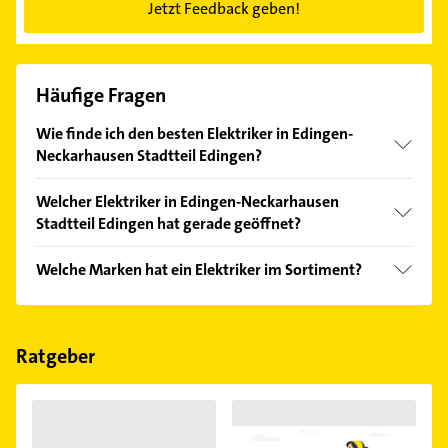
Jetzt Feedback geben!
Häufige Fragen
Wie finde ich den besten Elektriker in Edingen-
Neckarhausen Stadtteil Edingen?
Vergleichen Sie alle Anbieter anhand echter
Welcher Elektriker in Edingen-Neckarhausen
Kundenmeinungen und profitieren Sie von den
Stadtteil Edingen hat gerade geöffnet?
Empfehlungen. Die Suchergebnisse können Sie sich
einfach nach
Bewertungen
sortiert anzeigen lassen.
Im Anbieter-Bereich finden Sie alle
Öffnungszeiten
.
Welche Marken hat ein Elektriker im Sortiment?
Bitte beachten Sie, dass diese an Sonn- und
Feiertagen abweichen können.
Der Elektriker verkauft Marken wie Smart Home.
Ratgeber