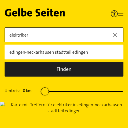
Finden
Umkreis:
0
km