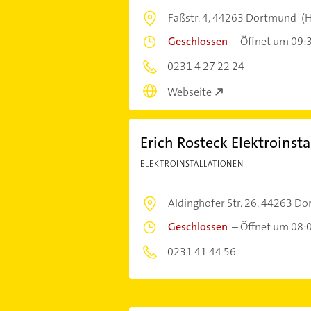
Faßstr. 4,
44263 Dortmund
(H
Geschlossen
–
Öffnet um 09:
0231 4 27 22 24
Webseite
Erich Rosteck Elektroinst
ELEKTROINSTALLATIONEN
Aldinghofer Str. 26,
44263 Do
Geschlossen
–
Öffnet um 08:
0231 41 44 56