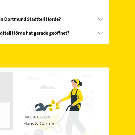
r in Dortmund Stadtteil Hörde?
nd echter Kundenmeinungen und profitieren Sie
dtteil Hörde hat gerade geöffnet?
ebnisse können Sie sich einfach nach
en.
Öffnungszeiten
. Bitte beachten Sie, dass diese an
önnen.
HAUS & GARTEN
Haus & Garten