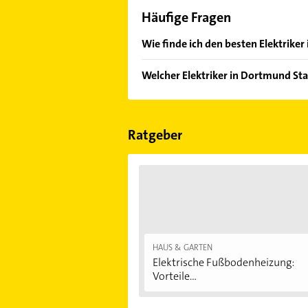
Häufige Fragen
Wie finde ich den besten Elektrike
Vergleichen Sie alle Anbieter anha
Welcher Elektriker in Dortmund Sta
von den Empfehlungen. Die Sucherg
Bewertungen
sortiert anzeigen lass
Im Anbieter-Bereich finden Sie alle
Sonn- und Feiertagen abweichen k
Ratgeber
HAUS & GARTEN
Elektrische Fußbodenheizung:
Vorteile...