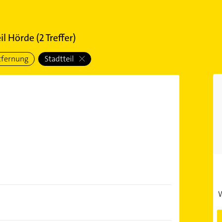
il Hörde
(
2
Treffer)
tfernung
Stadtteil
W