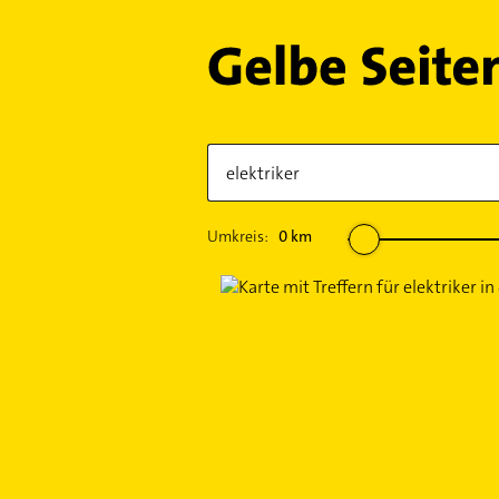
Umkreis:
0
km