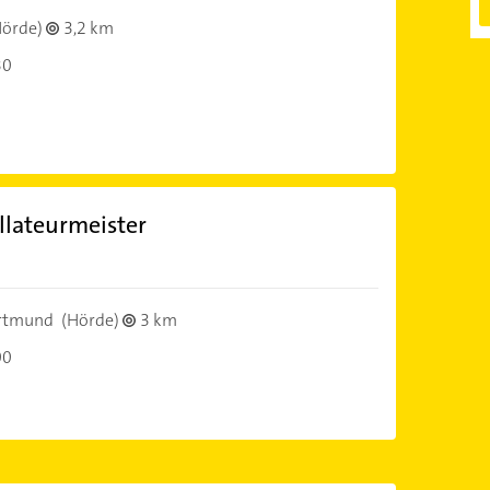
örde)
3,2 km
30
allateurmeister
rtmund
(Hörde)
3 km
00