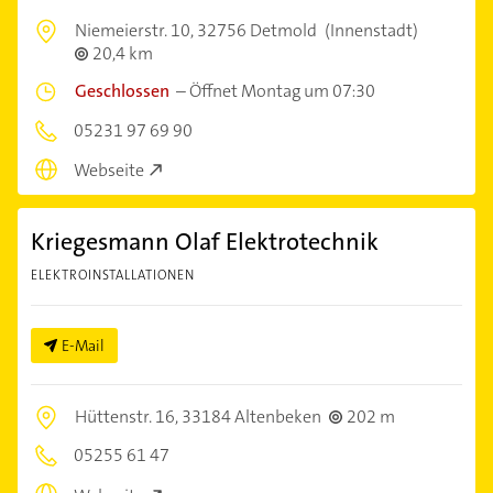
Niemeierstr. 10,
32756 Detmold
(Innenstadt)
20,4 km
Geschlossen
–
Öffnet Montag um 07:30
05231 97 69 90
Webseite
Kriegesmann Olaf Elektrotechnik
ELEKTROINSTALLATIONEN
E-Mail
Hüttenstr. 16,
33184 Altenbeken
202 m
05255 61 47