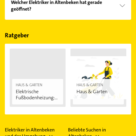
Welcher Elektriker in Altenbeken hat gerade
Kundenmeinungen und profitieren Sie von den
geöffnet?
Empfehlungen. Die Suchergebnisse können Sie sich
einfach nach
Bewertungen
sortiert anzeigen lassen.
Im Anbieter-Bereich finden Sie alle
Öffnungszeiten
.
Bitte beachten Sie, dass diese an Sonn- und
Feiertagen abweichen können.
Ratgeber
HAUS & GARTEN
HAUS & GARTEN
Elektrische
Haus & Garten
Fußbodenheizung:
Vorteile...
Elektriker in Altenbeken
Beliebte Suchen in