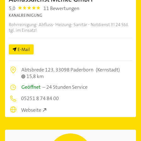
5,0
11 Bewertungen
5.0
KANALREINIGUNG
Rohrreinigung- Abfluss- Heizung- Sanitär - Notdienst !!! 24 Std.
tgl. im Einsatz!
E-Mail
Abtsbrede 123,
33098 Paderborn
(Kernstadt)
15,8 km
Geöffnet
–
24 Stunden Service
05251 8 74 84 00
Webseite