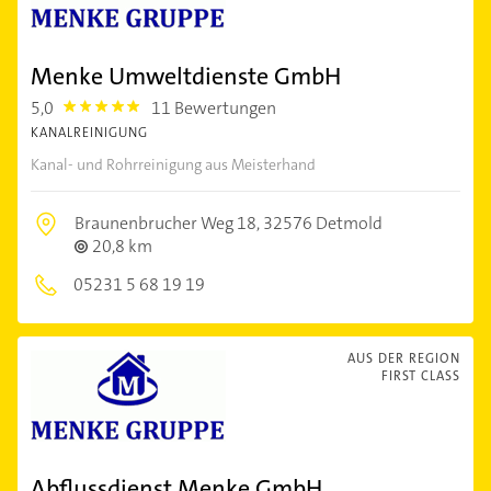
Menke Umweltdienste GmbH
5,0
11 Bewertungen
5.0
KANALREINIGUNG
Kanal- und Rohrreinigung aus Meisterhand
Braunenbrucher Weg 18,
32576 Detmold
20,8 km
05231 5 68 19 19
AUS DER REGION
FIRST CLASS
Abflussdienst Menke GmbH