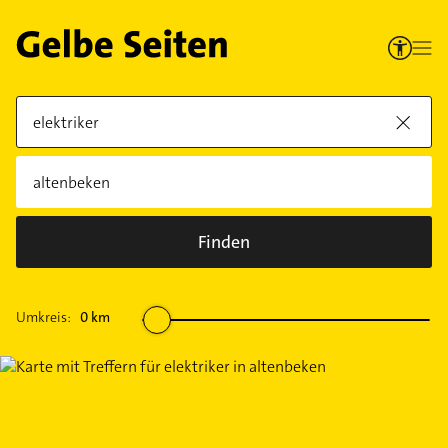
Finden
Umkreis:
0
km