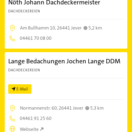
Nöth Johann Dachdeckermeister
DACHDECKEREIEN
Am Bullhamm 10,
26441 Jever
5,2 km
04461 70 08 00
Lange Bedachungen Jochen Lange DDM
DACHDECKEREIEN
E-Mail
Normannenstr. 60,
26441 Jever
5,3 km
04461 91 25 60
Webseite