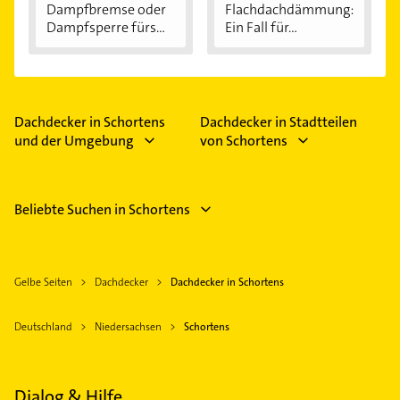
Dampfbremse oder
Flachdachdämmung:
Dampfsperre fürs...
Ein Fall für...
Dachdecker in Schortens
Dachdecker in Stadtteilen
und der Umgebung
von Schortens
Beliebte Suchen in Schortens
Gelbe Seiten
Dachdecker
Dachdecker in Schortens
Deutschland
Niedersachsen
Schortens
Dialog & Hilfe