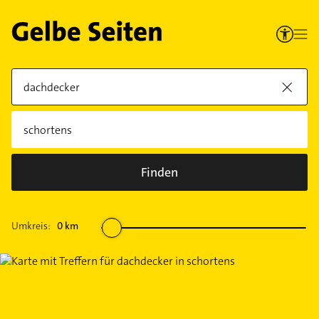
Finden
Umkreis:
0
km