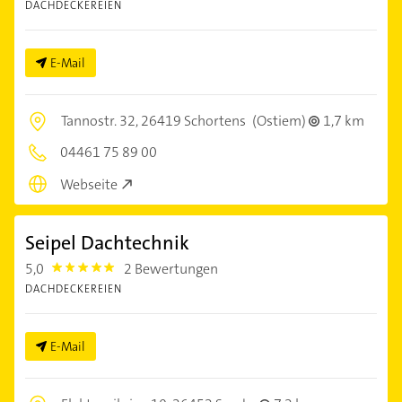
DACHDECKEREIEN
E-Mail
Tannostr. 32,
26419 Schortens
(Ostiem)
1,7 km
04461 75 89 00
Webseite
Seipel Dachtechnik
5,0
2 Bewertungen
5.0
DACHDECKEREIEN
E-Mail