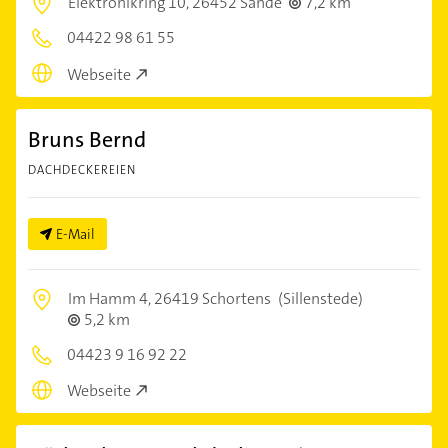
Elektronikring 10,
26452 Sande
7,2 km
04422 98 61 55
Webseite
Bruns Bernd
DACHDECKEREIEN
E-Mail
Im Hamm 4,
26419 Schortens
(Sillenstede)
5,2 km
04423 9 16 92 22
Webseite