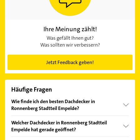
Ihre Meinung zählt!
Was gefällt Ihnen gut?
Was sollten wir verbessern?
Jetzt Feedback geben!
Häufige Fragen
Wie finde ich den besten Dachdecker in
Ronnenberg Stadtteil Empelde?
Vergleichen Sie alle Anbieter anhand echter
Welcher Dachdecker in Ronnenberg Stadtteil
Kundenmeinungen und profitieren Sie von den
Empelde hat gerade geöffnet?
Empfehlungen. Die Suchergebnisse können Sie sich
einfach nach
Bewertungen
sortiert anzeigen lassen.
Im Anbieter-Bereich finden Sie alle
Öffnungszeiten
.