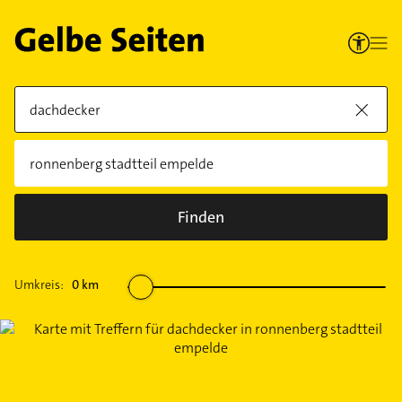
Finden
Umkreis:
0
km