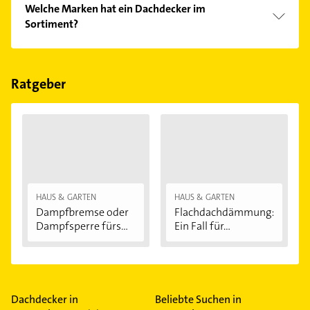
Welche Marken hat ein Dachdecker im
Bitte beachten Sie, dass diese an Sonn- und
Sortiment?
Feiertagen abweichen können.
Der Dachdecker verkauft Marken wie Velux, Braas,
Jacobi, RHEINZINK und Roto.
Ratgeber
HAUS & GARTEN
HAUS & GARTEN
Dampfbremse oder
Flachdachdämmung:
Dampfsperre fürs...
Ein Fall für...
Dachdecker in
Beliebte Suchen in