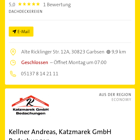
5,0
1 Bewertung
5.0
DACHDECKEREIEN
E-Mail
Alte Ricklinger Str. 12A,
30823 Garbsen
9,9 km
Geschlossen
–
Öffnet Montag um 07:00
05137 8 14 21 11
AUS DER REGION
ECONOMY
Kellner Andreas, Katzmarek GmbH