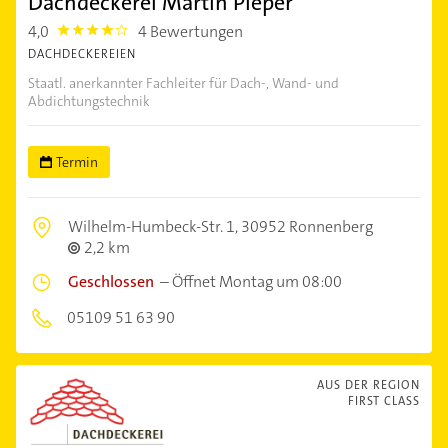
Dachdeckerei Martin Pieper
4,0
4 Bewertungen
4.0
DACHDECKEREIEN
Staatl. anerkannter Fachleiter für Dach-, Wand- und
Abdichtungstechnik
Termin
Wilhelm-Humbeck-Str. 1,
30952 Ronnenberg
2,2 km
Geschlossen
–
Öffnet Montag um 08:00
05109 51 63 90
AUS DER REGION
FIRST CLASS