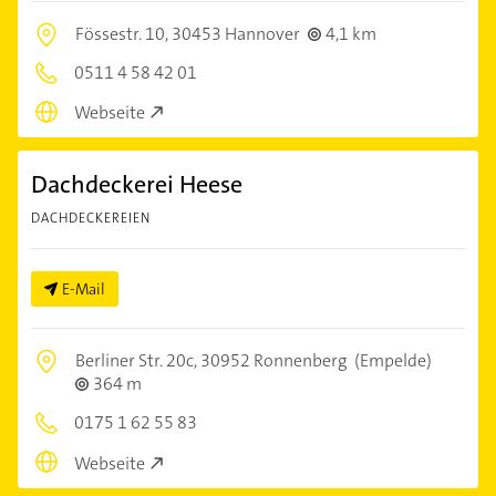
Fössestr. 10,
30453 Hannover
4,1 km
0511 4 58 42 01
Webseite
Dachdeckerei Heese
DACHDECKEREIEN
E-Mail
Berliner Str. 20c,
30952 Ronnenberg
(Empelde)
364 m
0175 1 62 55 83
Webseite