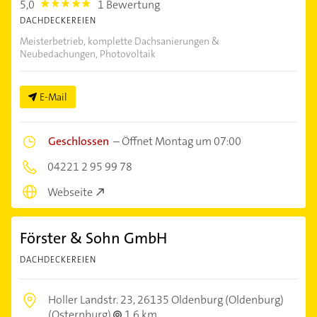
5,0
1 Bewertung
5.0
DACHDECKEREIEN
Meisterbetrieb, komplette Dachsanierungen &
Neubedachungen, Photovoltaik
E-Mail
Geschlossen
–
Öffnet Montag um 07:00
04221 2 95 99 78
Webseite
Förster & Sohn GmbH
DACHDECKEREIEN
Holler Landstr. 23,
26135 Oldenburg (Oldenburg)
(Osternburg)
1,6 km