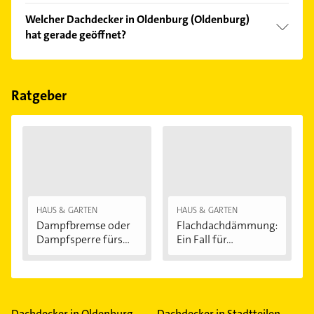
Vergleichen Sie alle Anbieter anhand echter
Welcher Dachdecker in Oldenburg (Oldenburg)
Kundenmeinungen und profitieren Sie von den
hat gerade geöffnet?
Empfehlungen. Die Suchergebnisse können Sie sich
einfach nach
Bewertungen
sortiert anzeigen lassen.
Im Anbieter-Bereich finden Sie alle
Öffnungszeiten
.
Bitte beachten Sie, dass diese an Sonn- und
Feiertagen abweichen können.
Ratgeber
HAUS & GARTEN
HAUS & GARTEN
Dampfbremse oder
Flachdachdämmung:
Dampfsperre fürs...
Ein Fall für...
Dachdecker in Oldenburg
Dachdecker in Stadtteilen