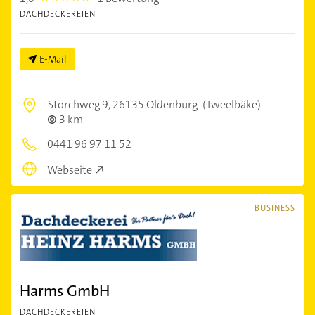
DACHDECKEREIEN
E-Mail
Storchweg 9,
26135 Oldenburg
(Tweelbäke)
3 km
0441 96 97 11 52
Webseite
BUSINESS
Harms GmbH
DACHDECKEREIEN