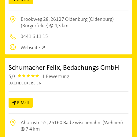
Brookweg 28,
26127 Oldenburg (Oldenburg)
(Bürgerfelde)
4,3 km
0441 6 11 15
Webseite
Schumacher Felix, Bedachungs GmbH
5,0
1 Bewertung
5.0
DACHDECKEREIEN
E-Mail
Ahornstr. 55,
26160 Bad Zwischenahn
(Wehnen)
7,4 km