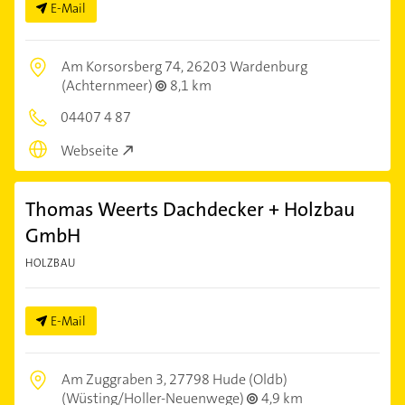
E-Mail
Am Korsorsberg 74,
26203 Wardenburg
(Achternmeer)
8,1 km
04407 4 87
Webseite
Thomas Weerts Dachdecker + Holzbau
GmbH
HOLZBAU
E-Mail
Am Zuggraben 3,
27798 Hude (Oldb)
(Wüsting/Holler-Neuenwege)
4,9 km