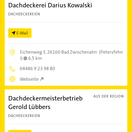
Dachdeckerei Darius Kowalski
DACHDECKEREIEN
E-Mail
Eichenweg 3,
26160 Bad Zwischenahn
(Petersfehn
I)
6,5 km
04486 9 23 98 80
Webseite
Dachdeckermeisterbetrieb
AUS DER REGION
Gerold Lübbers
DACHDECKEREIEN