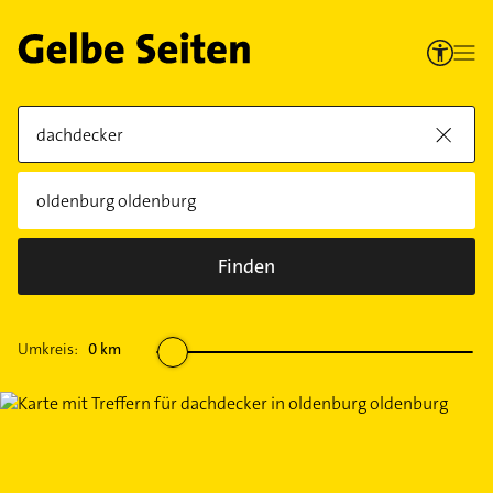
Finden
Umkreis:
0
km