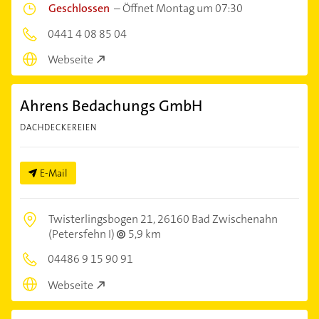
Geschlossen
–
Öffnet Montag um 07:30
0441 4 08 85 04
Webseite
Ahrens Bedachungs GmbH
DACHDECKEREIEN
E-Mail
Twisterlingsbogen 21,
26160 Bad Zwischenahn
(Petersfehn I)
5,9 km
04486 9 15 90 91
Webseite