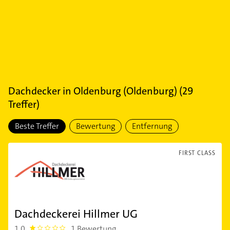
Dachdecker
in
Oldenburg (Oldenburg)
(
29
Treffer)
Beste Treffer
Bewertung
Entfernung
FIRST CLASS
Dachdeckerei Hillmer UG
1,0
1 Bewertung
1.0