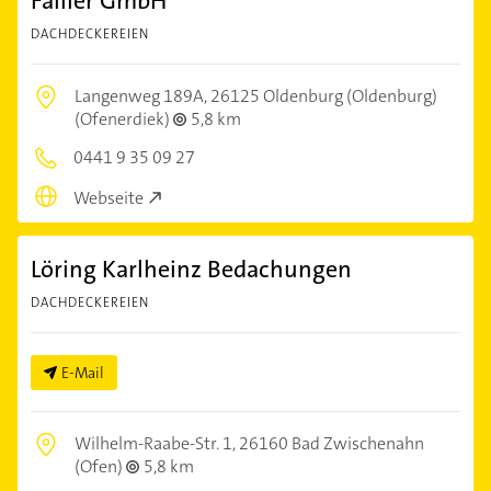
Fallier GmbH
DACHDECKEREIEN
Langenweg 189A,
26125 Oldenburg (Oldenburg)
(Ofenerdiek)
5,8 km
0441 9 35 09 27
Webseite
Löring Karlheinz Bedachungen
DACHDECKEREIEN
E-Mail
Wilhelm-Raabe-Str. 1,
26160 Bad Zwischenahn
(Ofen)
5,8 km