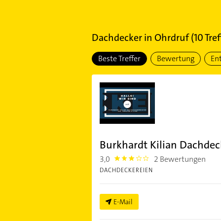
Dachdecker
in
Ohrdruf
(
10
Tref
Beste Treffer
Bewertung
En
Burkhardt Kilian Dachdeck
3,0
2 Bewertungen
3.0
DACHDECKEREIEN
E-Mail