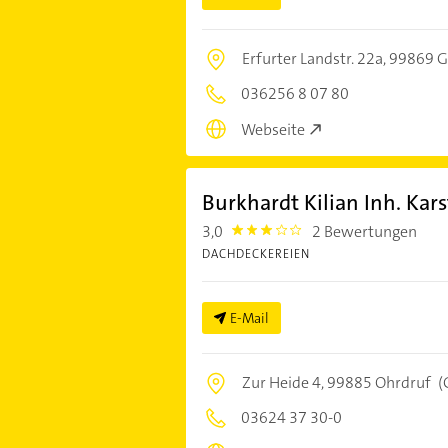
Erfurter Landstr. 22a,
99869 G
036256 8 07 80
Webseite
Burkhardt Kilian Inh. Kars
3,0
2 Bewertungen
3.0
DACHDECKEREIEN
E-Mail
Zur Heide 4,
99885 Ohrdruf
(
03624 37 30-0