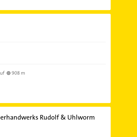
uf
908 m
kerhandwerks Rudolf & Uhlworm