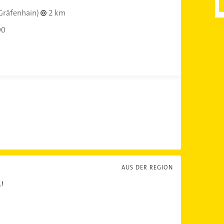
Gräfenhain)
2 km
00
AUS DER REGION