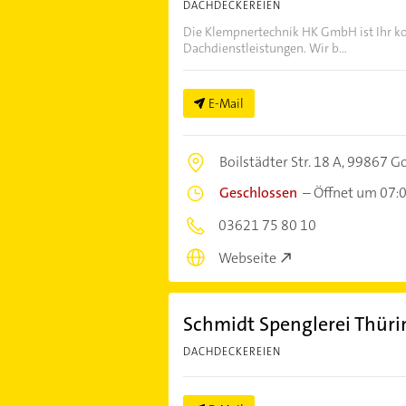
DACHDECKEREIEN
Die Klempnertechnik HK GmbH ist Ihr ko
Dachdienstleistungen. Wir b...
E-Mail
Boilstädter Str. 18 A,
99867 G
Geschlossen
–
Öffnet um 07:
03621 75 80 10
Webseite
Schmidt Spenglerei Thü
DACHDECKEREIEN