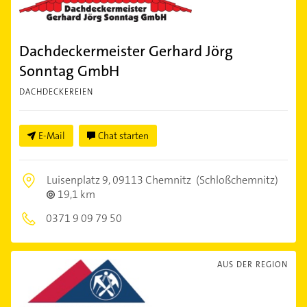
Dachdeckermeister Gerhard Jörg
Sonntag GmbH
DACHDECKEREIEN
E-Mail
Chat starten
Luisenplatz 9,
09113 Chemnitz
(Schloßchemnitz)
19,1 km
0371 9 09 79 50
AUS DER REGION