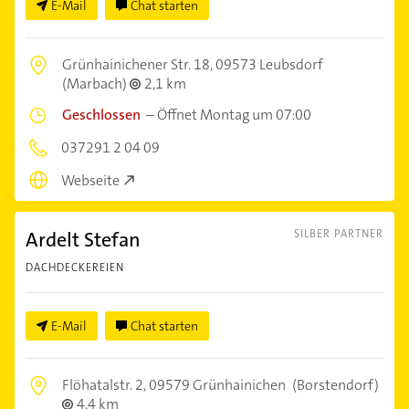
E-Mail
Chat starten
Grünhainichener Str. 18,
09573 Leubsdorf
(Marbach)
2,1 km
Geschlossen
–
Öffnet Montag um 07:00
037291 2 04 09
Webseite
Ardelt Stefan
SILBER PARTNER
DACHDECKEREIEN
E-Mail
Chat starten
Flöhatalstr. 2,
09579 Grünhainichen
(Borstendorf)
4,4 km