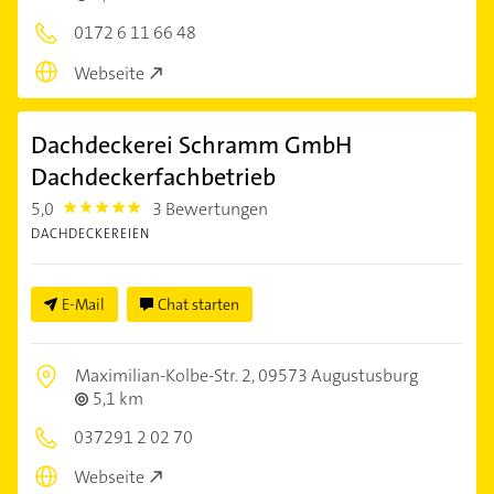
0172 6 11 66 48
Webseite
Dachdeckerei Schramm GmbH
Dachdeckerfachbetrieb
5,0
3 Bewertungen
5.0
DACHDECKEREIEN
E-Mail
Chat starten
Maximilian-Kolbe-Str. 2,
09573 Augustusburg
5,1 km
037291 2 02 70
Webseite