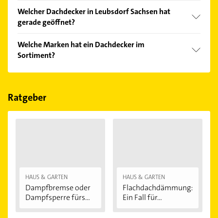
Vergleichen Sie alle Anbieter anhand echter
Welcher Dachdecker in Leubsdorf Sachsen hat
Kundenmeinungen und profitieren Sie von den
gerade geöffnet?
Empfehlungen. Die Suchergebnisse können Sie sich
einfach nach
Bewertungen
sortiert anzeigen lassen.
Im Anbieter-Bereich finden Sie alle
Öffnungszeiten
.
Welche Marken hat ein Dachdecker im
Bitte beachten Sie, dass diese an Sonn- und
Sortiment?
Feiertagen abweichen können.
Der Dachdecker verkauft Marken wie Braas, VELUX
und Velux.
Ratgeber
HAUS & GARTEN
HAUS & GARTEN
Dampfbremse oder
Flachdachdämmung:
Dampfsperre fürs...
Ein Fall für...