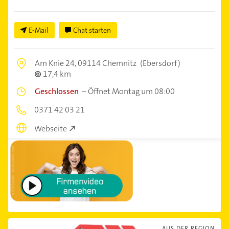
E-Mail
Chat starten
Am Knie 24,
09114 Chemnitz
(Ebersdorf)
17,4 km
Geschlossen
–
Öffnet Montag um 08:00
0371 42 03 21
Webseite
AUS DER REGION