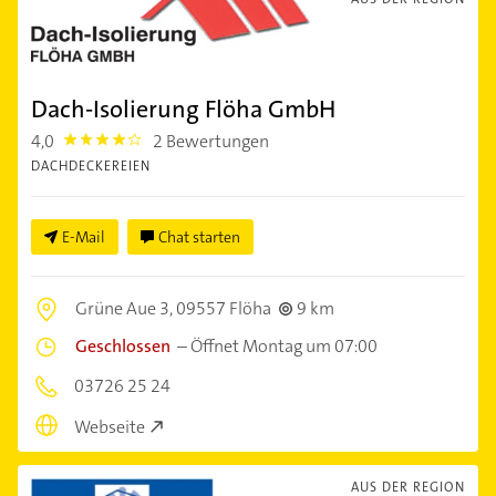
Dach-Isolierung Flöha GmbH
4,0
2 Bewertungen
4.0
DACHDECKEREIEN
E-Mail
Chat starten
Grüne Aue 3,
09557 Flöha
9 km
Geschlossen
–
Öffnet Montag um 07:00
03726 25 24
Webseite
AUS DER REGION