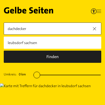
Finden
Umkreis:
0
km