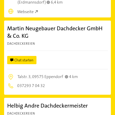
(Erdmannsdorf)
6,4 km
Webseite
Martin Neugebauer Dachdecker GmbH
& Co. KG
DACHDECKEREIEN
Chat starten
Talstr. 3,
09575 Eppendorf
4 km
037293 7 04 32
Helbig Andre Dachdeckermeister
DACHDECKEREIEN