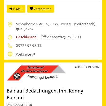
E-Mail
Chat starten
Schönborner Str. 16,
09661 Rossau
(Seifersbach)
21,2 km
Geschlossen
–
Öffnet Montag um 08:00
03727 97 98 31
Webseite
AUS DER REGION
Baldauf Bedachungen, Inh. Ronny
Baldauf
DACHDECKEREIEN