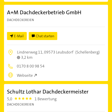
A+M Dachdeckerbetrieb GmbH
DACHDECKEREIEN
E-Mail
Chat starten
Lindnerweg 11,
09573 Leubsdorf
(Schellenberg)
3,2 km
0170 8 00 98 54
Webseite
Schultz Lothar Dachdeckermeister
5,0
1 Bewertung
5.0
DACHDECKEREIEN