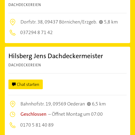
DACHDECKEREIEN
Dorfstr. 38,
09437 Börnichen/Erzgeb.
5,8 km
037294 8 71 42
Hilsberg Jens Dachdeckermeister
DACHDECKEREIEN
Chat starten
Bahnhofstr. 19,
09569 Oederan
6,5 km
Geschlossen
–
Öffnet Montag um 07:00
0170 5 81 40 89