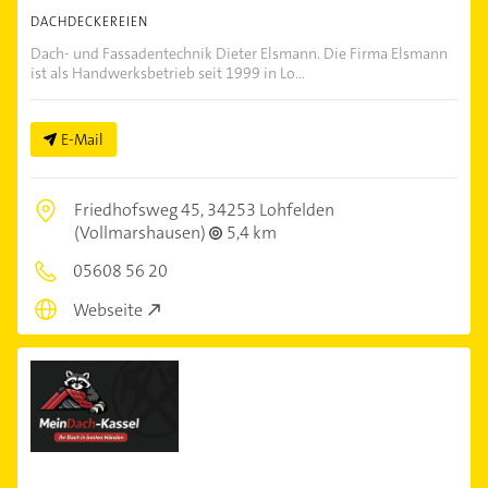
DACHDECKEREIEN
Dach- und Fassadentechnik Dieter Elsmann. Die Firma Elsmann
ist als Handwerksbetrieb seit 1999 in Lo...
E-Mail
Friedhofsweg 45,
34253 Lohfelden
(Vollmarshausen)
5,4 km
05608 56 20
Webseite