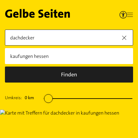
Finden
Umkreis:
0
km