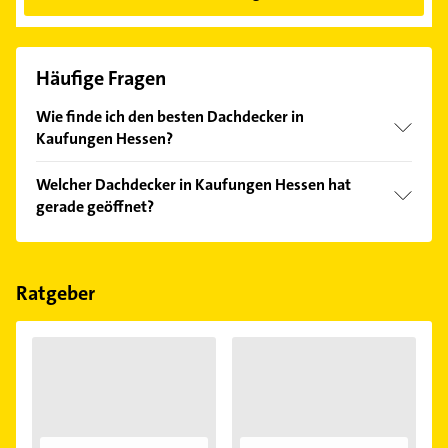
Häufige Fragen
Wie finde ich den besten Dachdecker in
Kaufungen Hessen?
Vergleichen Sie alle Anbieter anhand echter
Welcher Dachdecker in Kaufungen Hessen hat
Kundenmeinungen und profitieren Sie von den
gerade geöffnet?
Empfehlungen. Die Suchergebnisse können Sie sich
einfach nach
Bewertungen
sortiert anzeigen lassen.
Im Anbieter-Bereich finden Sie alle
Öffnungszeiten
.
Bitte beachten Sie, dass diese an Sonn- und
Feiertagen abweichen können.
Ratgeber