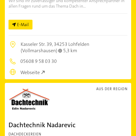
Wir sind ihr zuverlässiger und kompetenter Ansprechpartner in
allen Fragen rund um das Thema Dach in...
E-Mail
Kasseler Str. 39,
34253 Lohfelden
(Vollmarshausen)
5,3 km
05608 9 58 03 30
Webseite
AUS DER REGION
Dachtechnik Nadarevic
DACHDECKEREIEN