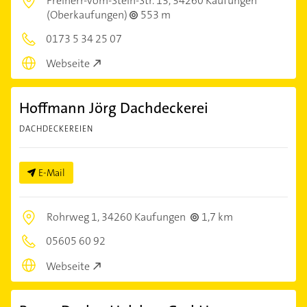
Freiherr-vom-Stein-Str. 13,
34260 Kaufungen
(Oberkaufungen)
553 m
0173 5 34 25 07
Webseite
Hoffmann Jörg Dachdeckerei
DACHDECKEREIEN
E-Mail
Rohrweg 1,
34260 Kaufungen
1,7 km
05605 60 92
Webseite