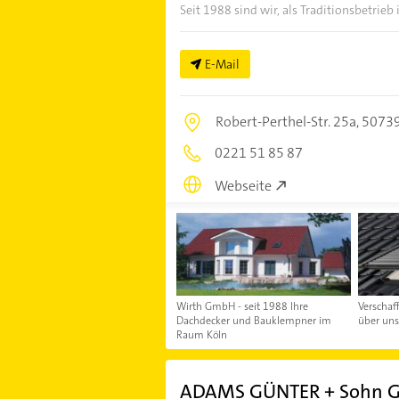
Seit 1988 sind wir, als Traditionsbetrieb i
E-Mail
Robert-Perthel-Str. 25a,
50739
0221 51 85 87
Webseite
Wirth GmbH - seit 1988 Ihre
Verschaf
Dachdecker und Bauklempner im
über uns
Raum Köln
ADAMS GÜNTER + Sohn 