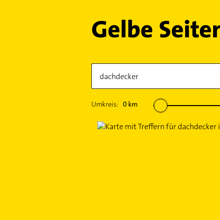
Umkreis:
0
km