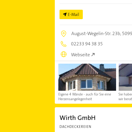
E-Mail
August-Wegelin-Str. 23b,
5099
02233 94 38 35
Webseite
Eigene 4 Wände - auch für Sie eine
Sie habe
Herzensangelegenheit
wir bera
Wirth GmbH
DACHDECKEREIEN