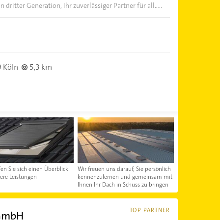
n dritter Generation, Ihr zuverlässiger Partner für all.....
 Köln
5,3 km
fen Sie sich einen Überblick
Wir freuen uns darauf, Sie persönlich
ere Leistungen
kennenzulernen und gemeinsam mit
Ihnen Ihr Dach in Schuss zu bringen
TOP PARTNER
GmbH