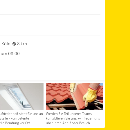
 Köln
8 km
 um 08:00
friedenheit steht für uns an
Werden Sie Teil unseres Teams -
 Stelle - kompetente
kontaktieren Sie uns, wir freuen uns
elle Beratung vor Ort
über Ihren Anruf oder Besuch