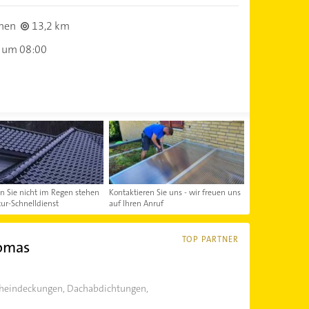
hen
13,2 km
 um 08:00
en Sie nicht im Regen stehen
Kontaktieren Sie uns - wir freuen uns
tur-Schnelldienst
auf Ihren Anruf
TOP PARTNER
omas
cheindeckungen, Dachabdichtungen,