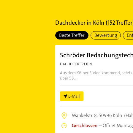
Dachdecker
in
Köln
(
152
Treffer
Beste Treffer
Bewertung
En
Schröder Bedachungstec
DACHDECKEREIEN
Aus dem Kölner Süden kommend, setzt un
über 55.....
E-Mail
Wankelstr. 8,
50996 Köln
(Ha
Geschlossen
–
Öffnet Montag