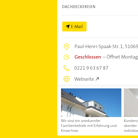
DACHDECKEREIEN
E-Mail
Paul-Henri-Spaak-Str. 1,
51069
Geschlossen
–
Öffnet Montag
0221 9 63 67 87
Webseite
Wir sind ein anerkannter
Kundenzu
Familienbetrieb mit Erfahrung und
oberster
Know-how
individu