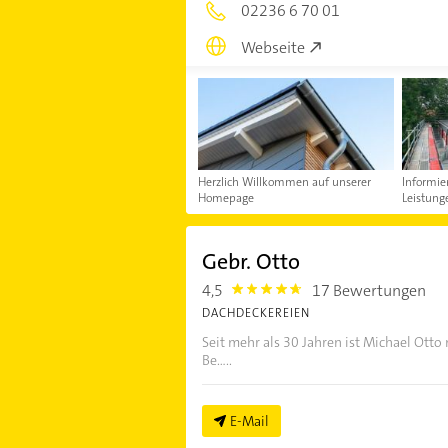
02236 6 70 01
Webseite
Herzlich Willkommen auf unserer
Informie
Homepage
Leistung
Gebr. Otto
4,5
17 Bewertungen
4.5
DACHDECKEREIEN
Seit mehr als 30 Jahren ist Michael Ott
Be.....
E-Mail