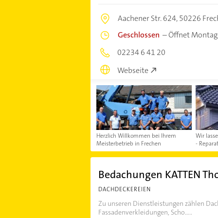
Aachener Str. 624,
50226 Frec
Geschlossen
–
Öffnet Montag
02234 6 41 20
Webseite
Herzlich Willkommen bei Ihrem
Wir lass
Meisterbetrieb in Frechen
- Repara
Bedachungen KATTEN Th
DACHDECKEREIEN
Zu unseren Dienstleistungen zählen Da
Fassadenverkleidungen, Scho.....