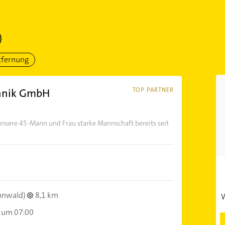
)
tfernung
hnik GmbH
TOP PARTNER
sere 45-Mann und Frau starke Mannschaft bereits seit
hnwald)
8,1 km
W
 um 07:00