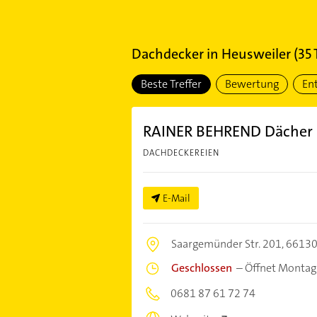
Dachdecker
in
Heusweiler
(
35
T
Beste Treffer
Bewertung
En
RAINER BEHREND Dächer 
DACHDECKEREIEN
E-Mail
Saargemünder Str. 201,
66130
Geschlossen
–
Öffnet Montag
0681 87 61 72 74