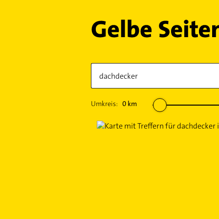
Umkreis:
0
km