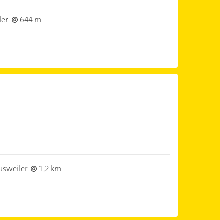
ler
644 m
usweiler
1,2 km