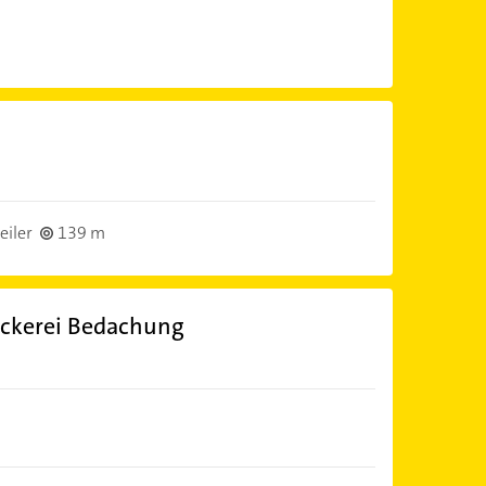
iler
139 m
ckerei Bedachung