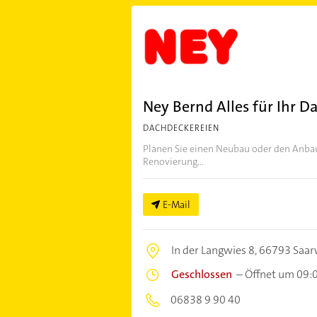
Ney Bernd Alles für Ihr D
DACHDECKEREIEN
Planen Sie einen Neubau oder den Anba
Renovierung...
E-Mail
In der Langwies 8,
66793 Saar
Geschlossen
–
Öffnet um 09:
06838 9 90 40