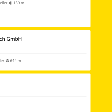
iler
139 m
tsch GmbH
ler
644 m