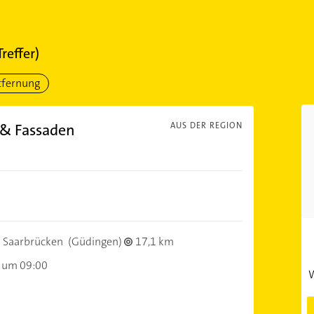
reffer)
tfernung
& Fassaden
AUS DER REGION
 Saarbrücken
(Güdingen)
17,1 km
 um 09:00
W