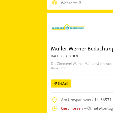
Webseite
Müller Werner Bedachun
DACHDECKEREIEN
Die Zimmerei Werner Müller ist ein zuve
Bauen mit ...
E-Mail
Am Umspannwerk 14,
66571 
Geschlossen
–
Öffnet Montag