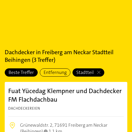
Dachdecker
in
Freiberg am Neckar Stadtteil
Beihingen
(
3
Treffer)
Beste Treffer
Entfernung
Stadtteil
Fuat Yücedag Klempner und Dachdecker
FM Flachdachbau
DACHDECKEREIEN
Grünewaldstr. 2,
71691 Freiberg am Neckar
(Beihingen)
1,1 km