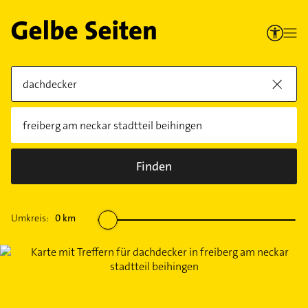
Finden
Umkreis:
0
km