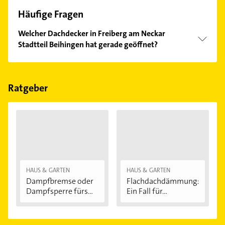
Häufige Fragen
Welcher Dachdecker in Freiberg am Neckar
Stadtteil Beihingen hat gerade geöffnet?
Im Anbieter-Bereich finden Sie alle
Öffnungszeiten
.
Bitte beachten Sie, dass diese an Sonn- und
Feiertagen abweichen können.
Ratgeber
HAUS & GARTEN
HAUS & GARTEN
Dampfbremse oder
Flachdachdämmung:
Dampfsperre fürs...
Ein Fall für...