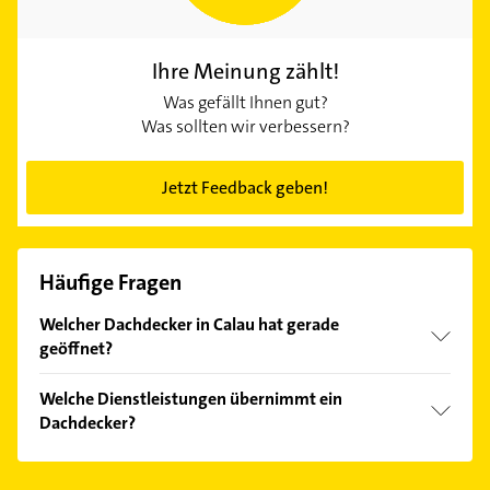
Ihre Meinung zählt!
Was gefällt Ihnen gut?
Was sollten wir verbessern?
Jetzt Feedback geben!
Häufige Fragen
Welcher Dachdecker in Calau hat gerade
geöffnet?
Im Anbieter-Bereich finden Sie alle
Öffnungszeiten
.
Welche Dienstleistungen übernimmt ein
Bitte beachten Sie, dass diese an Sonn- und
Dachdecker?
Feiertagen abweichen können.
Folgende Leistungen werden angeboten:
Dachklempnerei.