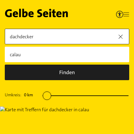
Finden
Umkreis:
0
km