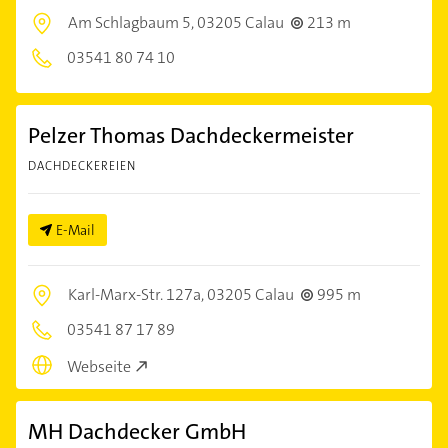
Am Schlagbaum 5,
03205 Calau
213 m
03541 80 74 10
Pelzer Thomas Dachdeckermeister
DACHDECKEREIEN
E-Mail
Karl-Marx-Str. 127a,
03205 Calau
995 m
03541 87 17 89
Webseite
MH Dachdecker GmbH