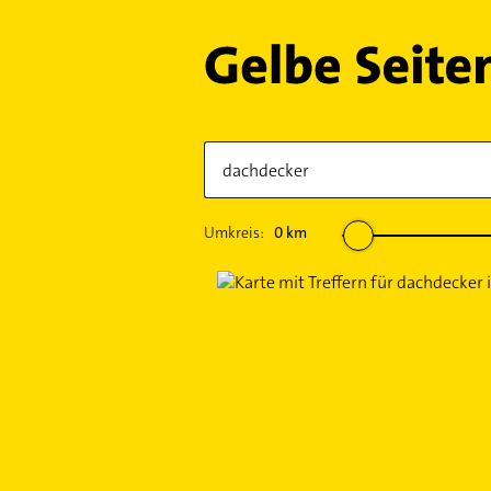
Umkreis:
0
km