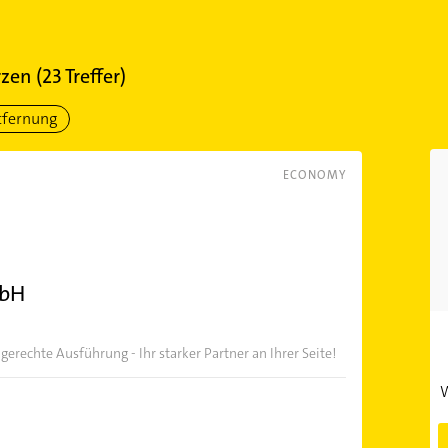
rzen
(
23
Treffer)
tfernung
ECONOMY
mbH
rechte Ausführung - Ihr starker Partner an Ihrer Seite!
W