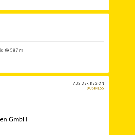
is
587 m
AUS DER REGION
BUSINESS
men GmbH