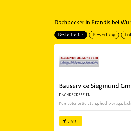
Dachdecker
in
Brandis bei Wu
Beste Treffer
Bewertung
En
Bauservice Siegmund G
DACHDECKEREIEN
Kompetente Beratung, hochwertige, fachge
E-Mail