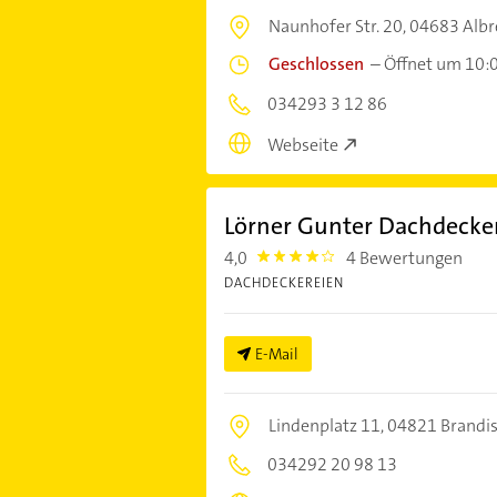
Naunhofer Str. 20,
04683 Albr
Geschlossen
–
Öffnet um 10:
034293 3 12 86
Webseite
Lörner Gunter Dachdecke
4,0
4 Bewertungen
4.0
DACHDECKEREIEN
E-Mail
Lindenplatz 11,
04821 Brandi
034292 20 98 13