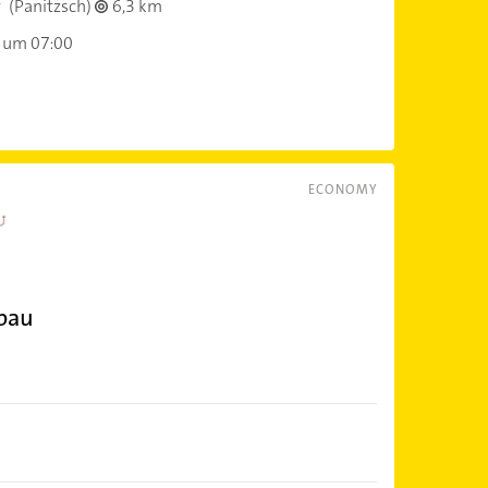
f
(Panitzsch)
6,3 km
 um 07:00
ECONOMY
bau