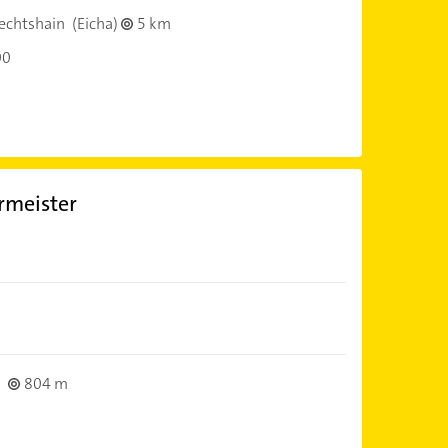
echtshain
(Eicha)
5 km
00
rmeister
s
804 m