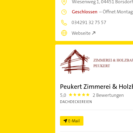
Wiesenweg 1,
04451 Borsdor
Geschlossen
–
Öffnet Montag
034291 32 75 57
Webseite
Peukert Zimmerei & Holz
5,0
2 Bewertungen
5.0
DACHDECKEREIEN
E-Mail