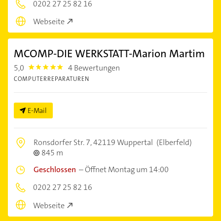
0202 27 25 82 16
Webseite
MCOMP-DIE WERKSTATT-Marion Martim
5,0
4 Bewertungen
5.0
COMPUTERREPARATUREN
E-Mail
Ronsdorfer Str. 7,
42119 Wuppertal
(Elberfeld)
845 m
Geschlossen
–
Öffnet Montag um 14:00
0202 27 25 82 16
Webseite