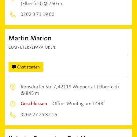
(Elberfeld)
760 m
0202 3 71 19 00
Martin Marion
COMPUTERREPARATUREN
Chat starten
Ronsdorfer Str. 7,
42119 Wuppertal
(Elberfeld)
845 m
Geschlossen
–
Öffnet Montag um 14:00
0202 27 25 82 16