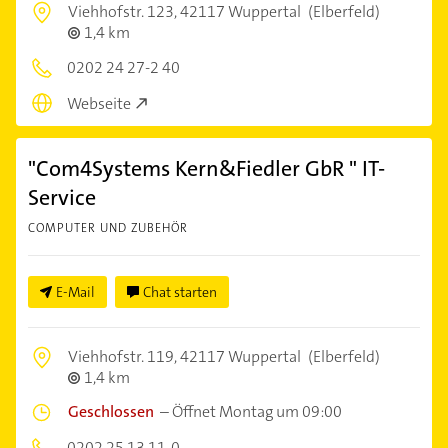
Viehhofstr. 123,
42117 Wuppertal
(Elberfeld)
1,4 km
0202 24 27-2 40
Webseite
"Com4Systems Kern&Fiedler GbR " IT-
Service
COMPUTER UND ZUBEHÖR
E-Mail
Chat starten
Viehhofstr. 119,
42117 Wuppertal
(Elberfeld)
1,4 km
Geschlossen
–
Öffnet Montag um 09:00
0202 25 13 11-0