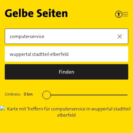
Finden
Umkreis:
0
km