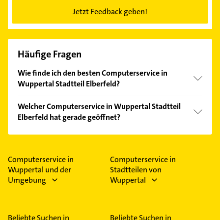
Jetzt Feedback geben!
Häufige Fragen
Wie finde ich den besten Computerservice in
Wuppertal Stadtteil Elberfeld?
Vergleichen Sie alle Anbieter anhand echter
Welcher Computerservice in Wuppertal Stadtteil
Kundenmeinungen und profitieren Sie von den
Elberfeld hat gerade geöffnet?
Empfehlungen. Die Suchergebnisse können Sie sich
einfach nach
Bewertungen
sortiert anzeigen lassen.
Im Anbieter-Bereich finden Sie alle
Öffnungszeiten
.
Bitte beachten Sie, dass diese an Sonn- und
Feiertagen abweichen können.
Computerservice in
Computerservice in
Wuppertal und der
Stadtteilen von
Umgebung
Wuppertal
Beliebte Suchen in
Beliebte Suchen in