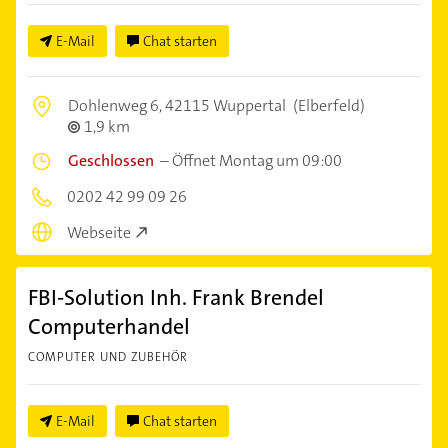
E-Mail
Chat starten
Dohlenweg 6,
42115 Wuppertal
(Elberfeld)
1,9 km
Geschlossen
–
Öffnet Montag um 09:00
0202 42 99 09 26
Webseite
FBI-Solution Inh. Frank Brendel
Computerhandel
COMPUTER UND ZUBEHÖR
E-Mail
Chat starten