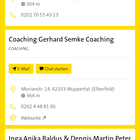
304 m
0202 70 55 43 13
Coaching Gerhard Semke Coaching
COACHING
E-Mail
Chat starten
Morianstr. 14,
42103 Wuppertal
(Elberfeld)
364 m
0202 4 48 81 06
Webseite
Inga Anika Baldus & Dennis Martin Peter