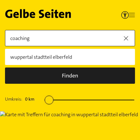
Finden
Umkreis:
0
km