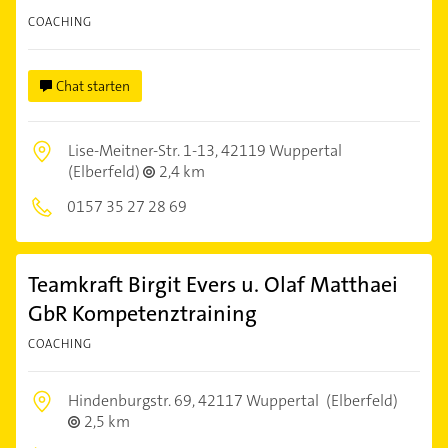
COACHING
Chat starten
Lise-Meitner-Str. 1-13,
42119 Wuppertal
(Elberfeld)
2,4 km
0157 35 27 28 69
Teamkraft Birgit Evers u. Olaf Matthaei
GbR Kompetenztraining
COACHING
Hindenburgstr. 69,
42117 Wuppertal
(Elberfeld)
2,5 km