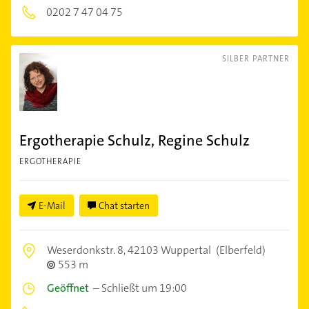
0202 7 47 04 75
SILBER PARTNER
Ergotherapie Schulz, Regine Schulz
ERGOTHERAPIE
E-Mail
Chat starten
Weserdonkstr. 8,
42103 Wuppertal
(Elberfeld)
553 m
Geöffnet
–
Schließt um 19:00