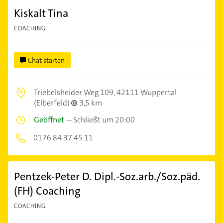
Kiskalt Tina
COACHING
Chat starten
Triebelsheider Weg 109,
42111 Wuppertal
(Elberfeld)
3,5 km
Geöffnet
–
Schließt um 20:00
0176 84 37 45 11
Pentzek-Peter D. Dipl.-Soz.arb./Soz.päd.
(FH) Coaching
COACHING