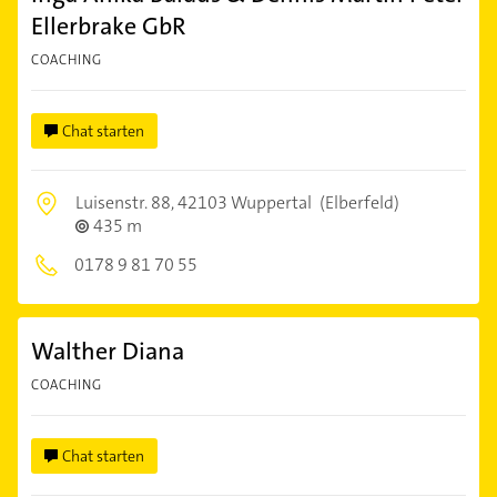
Ellerbrake GbR
COACHING
Chat starten
Luisenstr. 88,
42103 Wuppertal
(Elberfeld)
435 m
0178 9 81 70 55
Walther Diana
COACHING
Chat starten