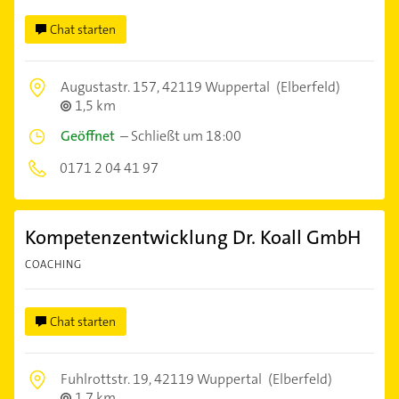
Chat starten
Augustastr. 157,
42119 Wuppertal
(Elberfeld)
1,5 km
Geöffnet
–
Schließt um 18:00
0171 2 04 41 97
Kompetenzentwicklung Dr. Koall GmbH
COACHING
Chat starten
Fuhlrottstr. 19,
42119 Wuppertal
(Elberfeld)
1,7 km