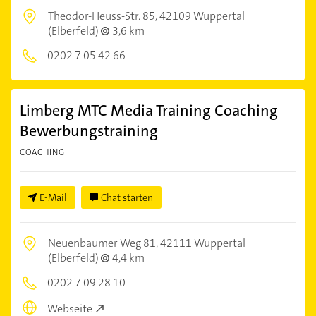
Theodor-Heuss-Str. 85,
42109 Wuppertal
(Elberfeld)
3,6 km
0202 7 05 42 66
Limberg MTC Media Training Coaching
Bewerbungstraining
COACHING
E-Mail
Chat starten
Neuenbaumer Weg 81,
42111 Wuppertal
(Elberfeld)
4,4 km
0202 7 09 28 10
Webseite