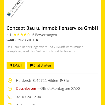
Concept Bau u. Immobilienservice GmbH
4,1
6 Bewertungen
4.1
SANIERUNGSARBEITEN
Das Bauen in der Gegenwart und Zukunft wird immer
komplexer, weil das Ziel fachlich und technisch st...
E-Mail
Chat starten
Herderstr. 3,
40721 Hilden
8 km
Geschlossen
–
Öffnet Montag um 07:00
02103 24 12 04