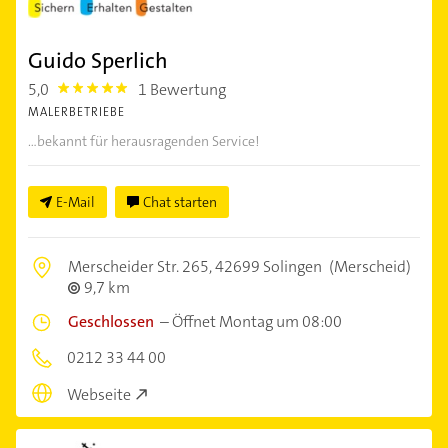
Guido Sperlich
5,0
1 Bewertung
5.0
MALERBETRIEBE
...bekannt für herausragenden Service!
E-Mail
Chat starten
Merscheider Str. 265,
42699 Solingen
(Merscheid)
9,7 km
Geschlossen
–
Öffnet Montag um 08:00
0212 33 44 00
Webseite