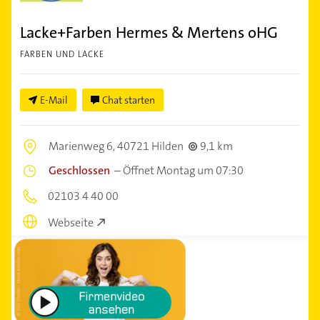
Lacke+Farben Hermes & Mertens oHG
FARBEN UND LACKE
E-Mail
Chat starten
Marienweg 6,
40721 Hilden
9,1 km
Geschlossen
–
Öffnet Montag um 07:30
02103 4 40 00
Webseite