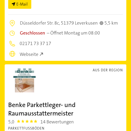
E-Mail
Düsseldorfer Str. 8c,
51379 Leverkusen
5,5 km
Geschlossen
–
Öffnet Montag um 08:00
02171 73 37 17
Webseite
AUS DER REGION
Benke Parkettleger- und
Raumausstattermeister
5,0
14 Bewertungen
5.0
PARKETTFUSSBÖDEN