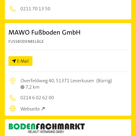
0211 70 13 50
MAWO Fußboden GmbH
FUSSBODENBELÄGE
E-Mail
Overfeldweg 40,
51371 Leverkusen
(Bürrig)
7,2 km
0214 6 02 62 00
Webseite