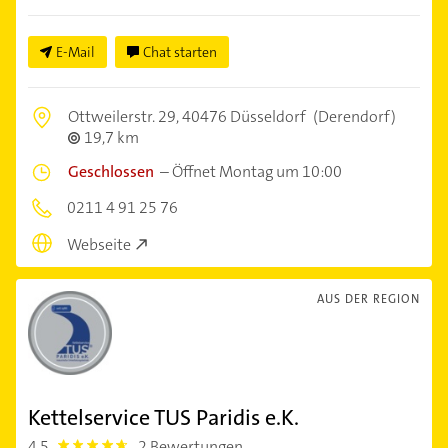
E-Mail
Chat starten
Ottweilerstr. 29,
40476 Düsseldorf
(Derendorf)
19,7 km
Geschlossen
–
Öffnet Montag um 10:00
0211 4 91 25 76
Webseite
AUS DER REGION
Kettelservice TUS Paridis e.K.
4,5
2 Bewertungen
4.5