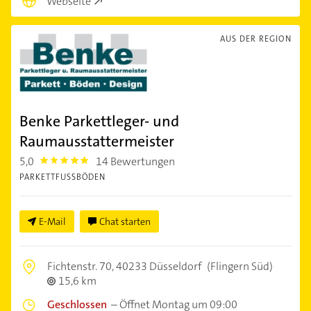
Webseite
AUS DER REGION
Benke Parkettleger- und
Raumausstattermeister
5,0
14 Bewertungen
5.0
PARKETTFUSSBÖDEN
E-Mail
Chat starten
Fichtenstr. 70,
40233 Düsseldorf
(Flingern Süd)
15,6 km
Geschlossen
–
Öffnet Montag um 09:00