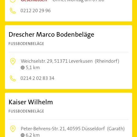
0212 20 29 96
Drescher Marco Bodenbeläge
FUSSBODENBELÄGE
Weichselstr. 29,
51371 Leverkusen
(Rheindorf)
5,1 km
0214 2 02 83 34
Kaiser Wilhelm
FUSSBODENBELÄGE
Peter-Behrens-Str. 21,
40595 Düsseldorf
(Garath)
6,2 km