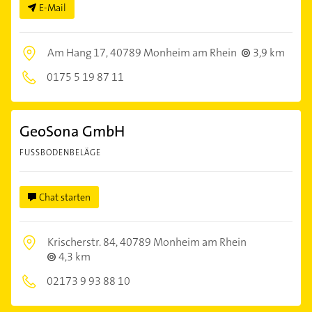
E-Mail
Am Hang 17,
40789 Monheim am Rhein
3,9 km
0175 5 19 87 11
GeoSona GmbH
FUSSBODENBELÄGE
Chat starten
Krischerstr. 84,
40789 Monheim am Rhein
4,3 km
02173 9 93 88 10