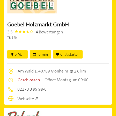
Goebel Holzmarkt GmbH
3,5
4 Bewertungen
3.5
TÜREN
E-Mail
Termin
Chat starten
Am Wald 1,
40789 Monheim
2,6 km
Geschlossen
–
Öffnet Montag um 09:00
02173 3 99 98-0
Webseite