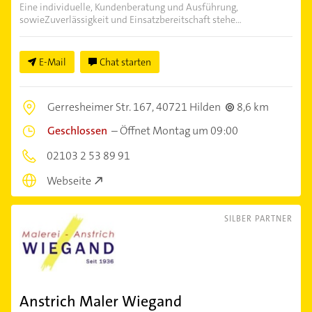
Eine individuelle, Kundenberatung und Ausführung,
sowieZuverlässigkeit und Einsatzbereitschaft stehe...
E-Mail
Chat starten
Gerresheimer Str. 167,
40721 Hilden
8,6 km
Geschlossen
–
Öffnet Montag um 09:00
02103 2 53 89 91
Webseite
SILBER PARTNER
Anstrich Maler Wiegand