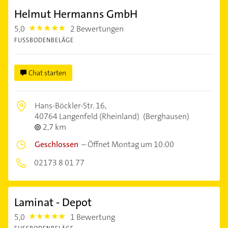
Helmut Hermanns GmbH
5,0
2 Bewertungen
5.0
FUSSBODENBELÄGE
Chat starten
Hans-Böckler-Str. 16,
40764 Langenfeld (Rheinland)
(Berghausen)
2,7 km
Geschlossen
–
Öffnet Montag um 10:00
02173 8 01 77
Laminat - Depot
5,0
1 Bewertung
5.0