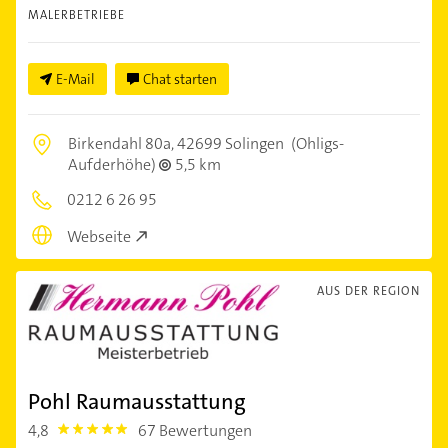
MALERBETRIEBE
E-Mail
Chat starten
Birkendahl 80a,
42699 Solingen
(Ohligs-
Aufderhöhe)
5,5 km
0212 6 26 95
Webseite
AUS DER REGION
Pohl Raumausstattung
4,8
67 Bewertungen
4.8