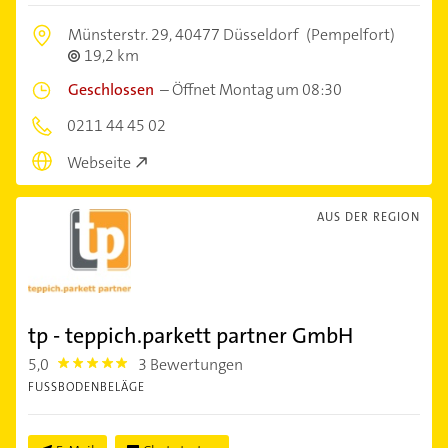
Münsterstr. 29,
40477 Düsseldorf
(Pempelfort)
19,2 km
Geschlossen
–
Öffnet Montag um 08:30
0211 44 45 02
Webseite
AUS DER REGION
tp - teppich.parkett partner GmbH
5,0
3 Bewertungen
5.0
FUSSBODENBELÄGE