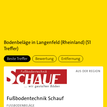
Bodenbeläge
in
Langenfeld (Rheinland)
(
51
Treffer)
Beste Treffer
Bewertung
Entfernung
AUS DER REGION
Fußbodentechnik Schauf
FUSSBODENBELÄGE