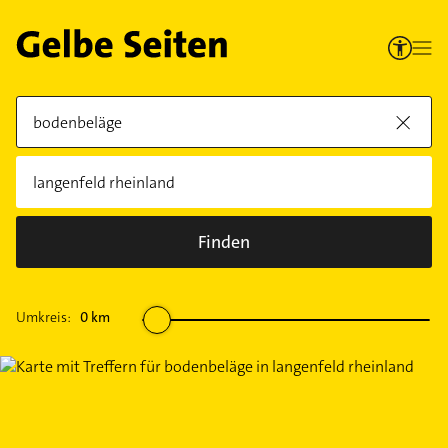
Finden
Umkreis:
0
km