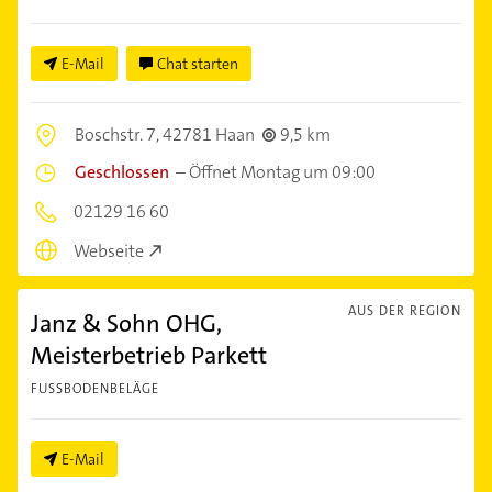
E-Mail
Chat starten
Boschstr. 7,
42781 Haan
9,5 km
Geschlossen
–
Öffnet Montag um 09:00
02129 16 60
Webseite
AUS DER REGION
Janz & Sohn OHG,
Meisterbetrieb Parkett
FUSSBODENBELÄGE
E-Mail