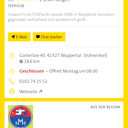
TEPPICHE
Unsere Firma TUSParidis wurde 1986 in Wuppertal-Sonnborn
gegründet und befasst sich seitdem mit größ...
E-Mail
Chat starten
Garterlaie 40,
42327 Wuppertal
(Vohwinkel)
18,6 km
Geschlossen
–
Öffnet Montag um 08:00
0202 74 25 52
Webseite
AUS DER REGION