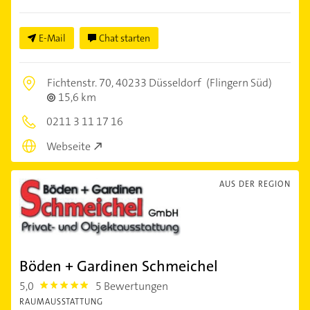
E-Mail
Chat starten
Fichtenstr. 70,
40233 Düsseldorf
(Flingern Süd)
15,6 km
0211 3 11 17 16
Webseite
AUS DER REGION
Böden + Gardinen Schmeichel
5,0
5 Bewertungen
5.0
RAUMAUSSTATTUNG