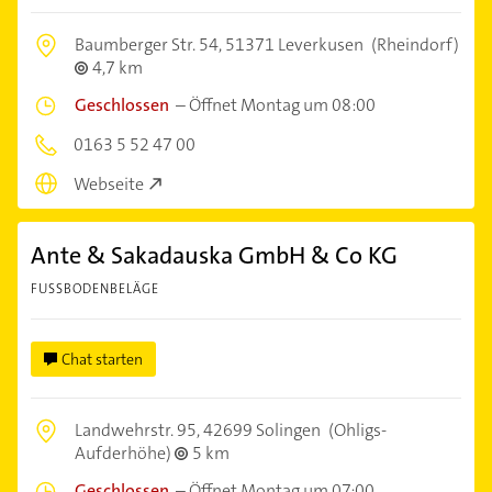
Baumberger Str. 54,
51371 Leverkusen
(Rheindorf)
4,7 km
Geschlossen
–
Öffnet Montag um 08:00
0163 5 52 47 00
Webseite
Ante & Sakadauska GmbH & Co KG
FUSSBODENBELÄGE
Chat starten
Landwehrstr. 95,
42699 Solingen
(Ohligs-
Aufderhöhe)
5 km
Geschlossen
–
Öffnet Montag um 07:00