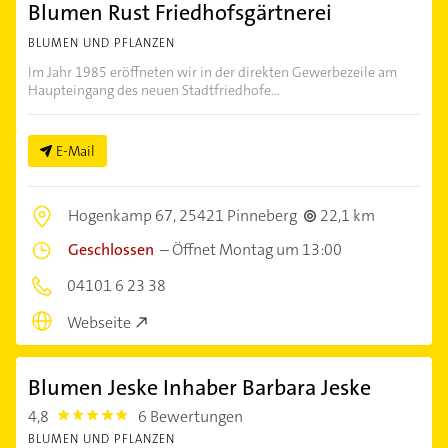
Blumen Rust Friedhofsgärtnerei
BLUMEN UND PFLANZEN
Im Jahr 1985 eröffneten wir in der direkten Gewerbezeile am
Haupteingang des neuen Stadtfriedhofe...
E-Mail
Hogenkamp 67,
25421 Pinneberg
22,1 km
Geschlossen
–
Öffnet Montag um 13:00
04101 6 23 38
Webseite
Blumen Jeske Inhaber Barbara Jeske
4,8
6 Bewertungen
4.8
BLUMEN UND PFLANZEN