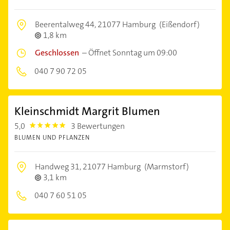
Beerentalweg 44,
21077 Hamburg
(Eißendorf)
1,8 km
Geschlossen
–
Öffnet Sonntag um 09:00
040 7 90 72 05
Kleinschmidt Margrit Blumen
5,0
3 Bewertungen
5.0
BLUMEN UND PFLANZEN
Handweg 31,
21077 Hamburg
(Marmstorf)
3,1 km
040 7 60 51 05