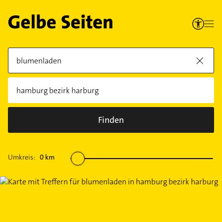
Finden
Umkreis:
0
km