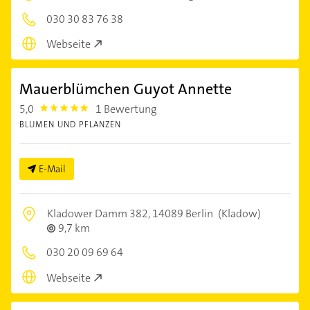
030 30 83 76 38
Webseite
Mauerblümchen Guyot Annette
5,0
1 Bewertung
5.0
BLUMEN UND PFLANZEN
E-Mail
Kladower Damm 382,
14089 Berlin
(Kladow)
9,7 km
030 20 09 69 64
Webseite