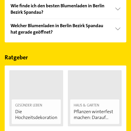
Wie finde ich den besten Blumenladen in Berlin
Bezirk Spandau?
Vergleichen Sie alle Anbieter anhand echter
Welcher Blumenladen in Berlin Bezirk Spandau
Kundenmeinungen und profitieren Sie von den
hat gerade geöffnet?
Empfehlungen. Die Suchergebnisse können Sie sich
einfach nach
Bewertungen
sortiert anzeigen lassen.
Im Anbieter-Bereich finden Sie alle
Öffnungszeiten
.
Bitte beachten Sie, dass diese an Sonn- und
Feiertagen abweichen können.
Ratgeber
GESÜNDER LEBEN
HAUS & GARTEN
Die
Pflanzen winterfest
Hochzeitsdekoration
machen: Darauf...