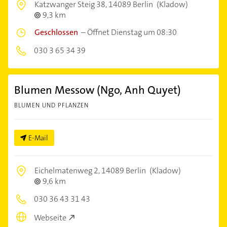
Katzwanger Steig 38,
14089 Berlin
(Kladow)
9,3 km
Geschlossen
–
Öffnet Dienstag um 08:30
030 3 65 34 39
Blumen Messow (Ngo, Anh Quyet)
BLUMEN UND PFLANZEN
E-Mail
Eichelmatenweg 2,
14089 Berlin
(Kladow)
9,6 km
030 36 43 31 43
Webseite