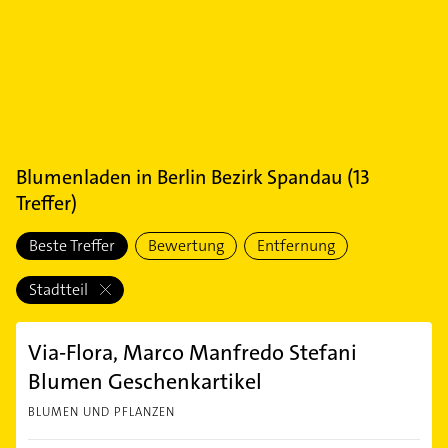
Blumenladen
in
Berlin Bezirk Spandau
(
13
Treffer)
Beste Treffer
Bewertung
Entfernung
Stadtteil
Via-Flora, Marco Manfredo Stefani
Blumen Geschenkartikel
BLUMEN UND PFLANZEN