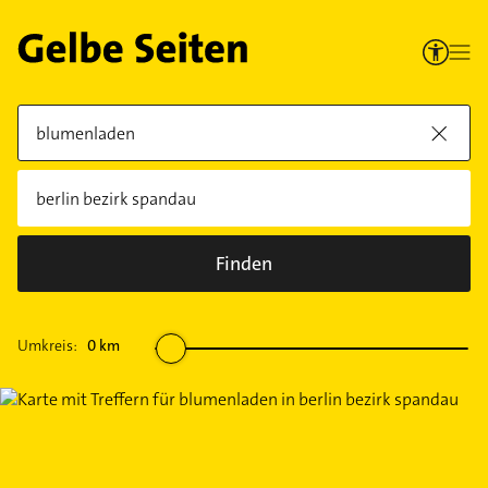
Finden
Umkreis:
0
km