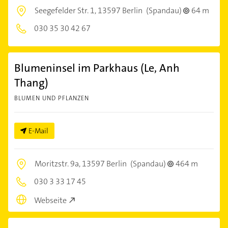
Seegefelder Str. 1,
13597 Berlin
(Spandau)
64 m
030 35 30 42 67
Blumeninsel im Parkhaus (Le, Anh
Thang)
BLUMEN UND PFLANZEN
E-Mail
Moritzstr. 9a,
13597 Berlin
(Spandau)
464 m
030 3 33 17 45
Webseite