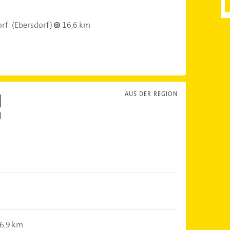
orf
(Ebersdorf)
16,6 km
AUS DER REGION
6,9 km