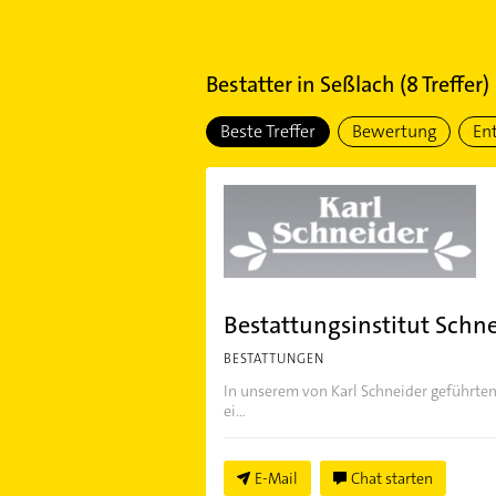
Bestatter
in
Seßlach
(
8
Treffer)
Beste Treffer
Bewertung
En
Bestattungsinstitut Schn
BESTATTUNGEN
In unserem von Karl Schneider geführten 
ei...
E-Mail
Chat starten