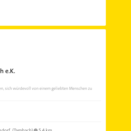
h e.K.
en, sich würdevoll von einem geliebten Menschen zu
sdorf
(Tambach)
5,4 km