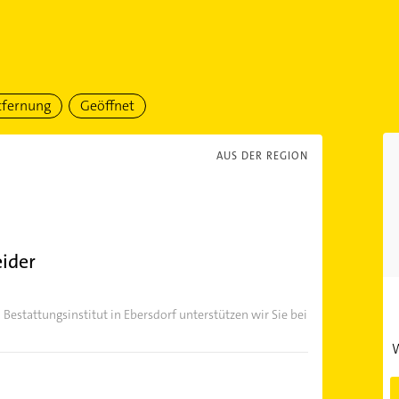
tfernung
Geöffnet
AUS DER REGION
eider
Bestattungsinstitut in Ebersdorf unterstützen wir Sie bei
W