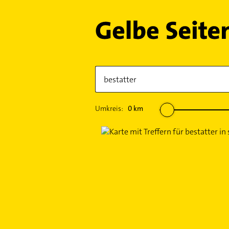
Umkreis:
0
km