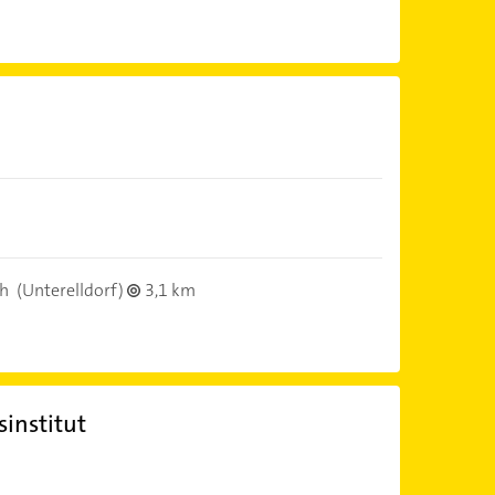
ch
(Unterelldorf)
3,1 km
institut