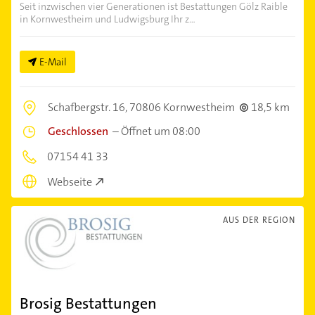
Seit inzwischen vier Generationen ist Bestattungen Gölz Raible
in Kornwestheim und Ludwigsburg Ihr z...
E-Mail
Schafbergstr. 16,
70806 Kornwestheim
18,5 km
Geschlossen
–
Öffnet um 08:00
07154 41 33
Webseite
AUS DER REGION
Brosig Bestattungen