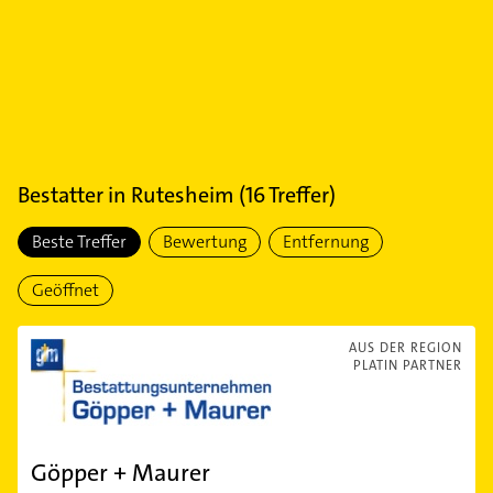
Bestatter
in
Rutesheim
(
16
Treffer)
Beste Treffer
Bewertung
Entfernung
Geöffnet
AUS DER REGION
PLATIN PARTNER
Göpper + Maurer