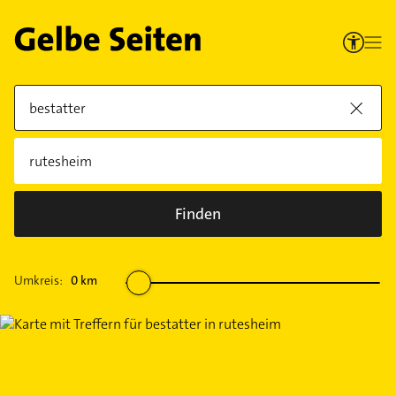
Finden
Umkreis:
0
km