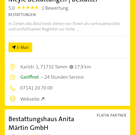
5,0
1 Bewertung
5.0
BESTATTUNGEN
In Zeiten des Abschieds stehen wir Ihnen als vertrauensvoller
und einfühlsamer Begleiter zur Seite. ...
E-Mail
Karlstr. 1,
71732 Tamm
17,9 km
Geöffnet
–
24 Stunden Service
07141 20 70 00
Webseite
PLATIN PARTNER
Bestattungshaus Anita
Märtin GmbH