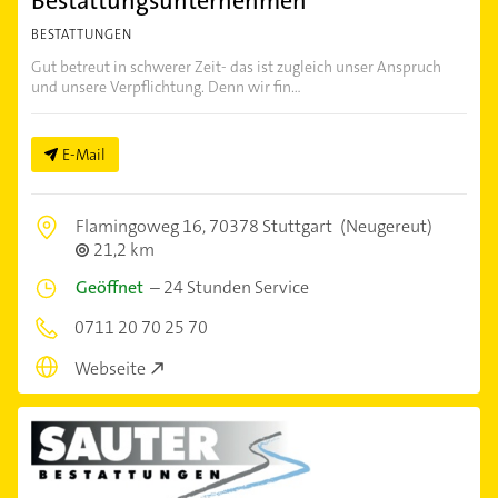
Bestattungsunternehmen
BESTATTUNGEN
Gut betreut in schwerer Zeit- das ist zugleich unser Anspruch
und unsere Verpflichtung. Denn wir fin...
E-Mail
Flamingoweg 16,
70378 Stuttgart
(Neugereut)
21,2 km
Geöffnet
–
24 Stunden Service
0711 20 70 25 70
Webseite