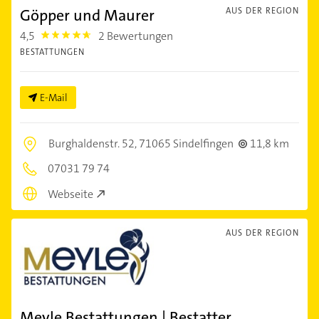
Göpper und Maurer
AUS DER REGION
4,5
2 Bewertungen
4.5
BESTATTUNGEN
E-Mail
Burghaldenstr. 52,
71065 Sindelfingen
11,8 km
07031 79 74
Webseite
AUS DER REGION
Meyle Bestattungen | Bestatter