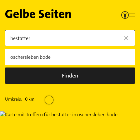
Finden
Umkreis:
0
km