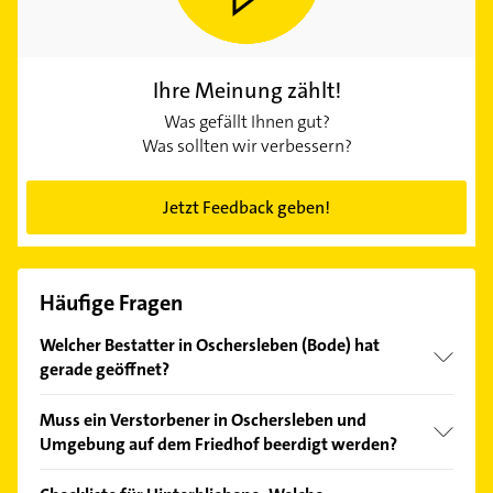
Ihre Meinung zählt!
Was gefällt Ihnen gut?
Was sollten wir verbessern?
Jetzt Feedback geben!
Häufige Fragen
Welcher Bestatter in Oschersleben (Bode) hat
gerade geöffnet?
Im Anbieter-Bereich finden Sie alle
Öffnungszeiten
.
Muss ein Verstorbener in Oschersleben und
Bitte beachten Sie, dass diese an Sonn- und
Umgebung auf dem Friedhof beerdigt werden?
Feiertagen abweichen können.
In Deutschland unterliegen Bestattungen