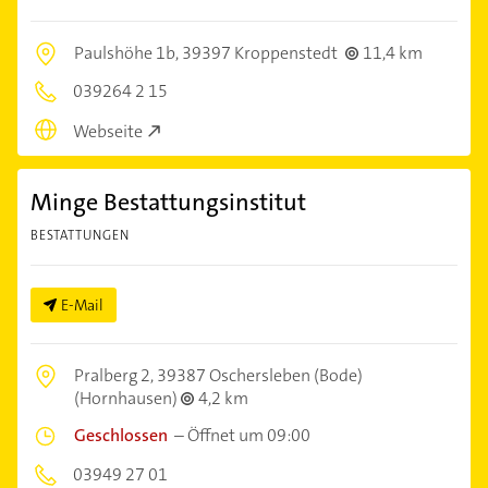
Paulshöhe 1b,
39397 Kroppenstedt
11,4 km
039264 2 15
Webseite
Minge Bestattungsinstitut
BESTATTUNGEN
E-Mail
Pralberg 2,
39387 Oschersleben (Bode)
(Hornhausen)
4,2 km
Geschlossen
–
Öffnet um 09:00
03949 27 01