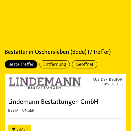
Bestatter
in
Oschersleben (Bode)
(
7
Treffer)
Beste Treffer
Entfernung
Geöffnet
AUS DER REGION
FIRST CLASS
Lindemann Bestattungen GmbH
BESTATTUNGEN
E-Mail