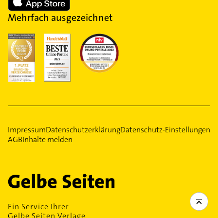
Name, weshalb auch von einer anonymen
Mehrfach ausgezeichnet
Bestattung gesprochen wird.
Impressum
Datenschutzerklärung
Datenschutz-Einstellungen
AGB
Inhalte melden
Ein Service Ihrer
Gelbe Seiten Verlage