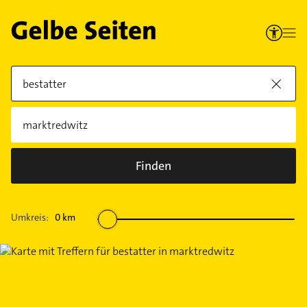
Finden
Umkreis:
0
km