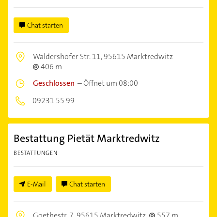
Chat starten
Waldershofer Str. 11,
95615 Marktredwitz
406 m
Geschlossen
–
Öffnet um 08:00
09231 55 99
Bestattung Pietät Marktredwitz
BESTATTUNGEN
E-Mail
Chat starten
Goethestr. 7,
95615 Marktredwitz
557 m