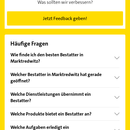
Was sollten wir verbessern?
Jetzt Feedback geben!
Häufige Fragen
Wie finde ich den besten Bestatter in
Marktredwitz?
Vergleichen Sie alle Anbieter anhand echter
Welcher Bestatter in Marktredwitz hat gerade
Kundenmeinungen und profitieren Sie von den
geöffnet?
Empfehlungen. Die Suchergebnisse können Sie sich
einfach nach
Bewertungen
sortiert anzeigen lassen.
Im Anbieter-Bereich finden Sie alle
Öffnungszeiten
.
Welche Dienstleistungen übernimmt ein
Bitte beachten Sie, dass diese an Sonn- und
Bestatter?
Feiertagen abweichen können.
Folgende Leistungen werden angeboten: Anonyme
Welche Produkte bietet ein Bestatter an?
Feuerbestattung, Baumbestattung,
Edelsteinbestattung / Trauerdiamant,
Das Angebot umfasst unter anderem Sarg,
Welche Aufgaben erledigt ein
Erdbestattung und Feuerbestattung.
Sarginnenausstattung und Urne.